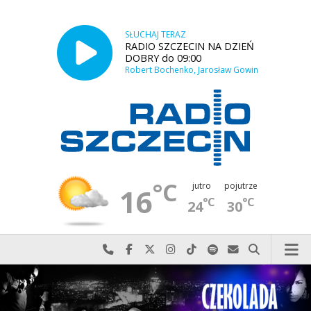
SŁUCHAJ TERAZ
RADIO SZCZECIN NA DZIEŃ
DOBRY do 09:00
Robert Bochenko, Jarosław Gowin
°C
jutro
pojutrze
16
°C
°C
24
30
Najlepiej po prostu do nas zadzwoń
Odwiedź nas na Facebook-u
Odwiedź nas na X
Odwiedź nas na Instagram-ie
Odwiedź nas na TikTok-u
Szukaj nas na Spotify
Wyślij do nas w
Szukaj