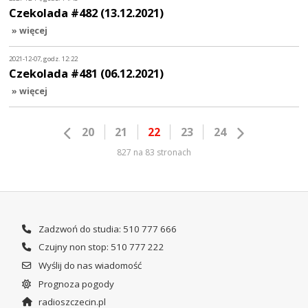
Czekolada #482 (13.12.2021)
» więcej
2021-12-07, godz. 12:22
Czekolada #481 (06.12.2021)
» więcej
20
21
22
23
24
827 na 83 stronach
Zadzwoń do studia: 510 777 666
Czujny non stop: 510 777 222
Wyślij do nas wiadomość
Prognoza pogody
radioszczecin.pl