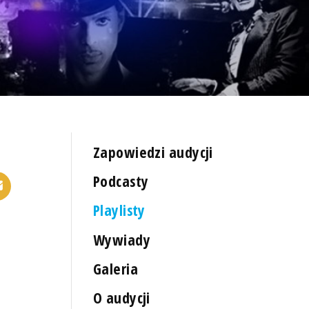
Zapowiedzi audycji
Podcasty
Playlisty
Wywiady
Galeria
O audycji