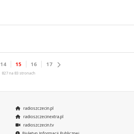
14
15
16
17
827 na 83 stronach
radioszczecin.pl
radioszczecinextra.pl
radioszczecin.tv
Biuletyn Informacji Publicznej