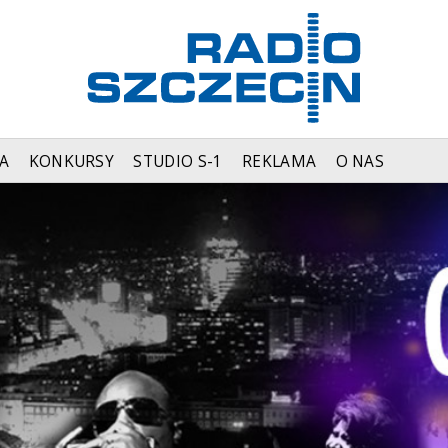
A
KONKURSY
STUDIO S-1
REKLAMA
O NAS