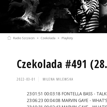
Radio Szczecin
»
Czekolada
»
Playlisty
Czekolada #491 (28
2022-03-01
MILENA MILEWSKA
23:01:51 00:03:18 FONTELLA BASS - TA
23:06:23 00:04:08 MARVIN GAYE - WHAT'
23:10:31 00:02:43 MARVIN GAYE - WHAT