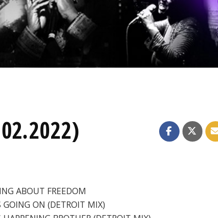
.02.2022)
LKING ABOUT FREEDOM
S GOING ON (DETROIT MIX)
'S HAPPENING BROTHER (DETROIT MIX)