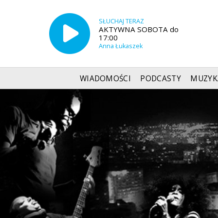
SŁUCHAJ TERAZ
AKTYWNA SOBOTA do
17:00
Anna Łukaszek
WIADOMOŚCI
PODCASTY
MUZYK