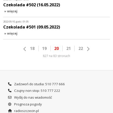
Czekolada #502 (16.05.2022)
» więcej
2022-05-10, godz. 01:05
Czekolada #501 (09.05.2022)
» więcej
18
19
20
21
22
827 na 83 stronach
Zadzwoń do studia: 510 777 666
Czujny non stop: 510 777 222
Wyślij do nas wiadomość
Prognoza pogody
radioszczecin.pl