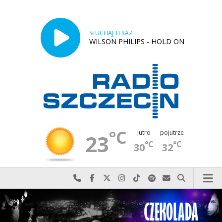
SŁUCHAJ TERAZ
WILSON PHILIPS - HOLD ON
°C
jutro
pojutrze
23
°C
°C
30
32
Najlepiej po prostu do nas zadzwoń
Odwiedź nas na Facebook-u
Odwiedź nas na X
Odwiedź nas na Instagram-ie
Odwiedź nas na TikTok-u
Szukaj nas na Spotify
Wyślij do nas w
Szukaj