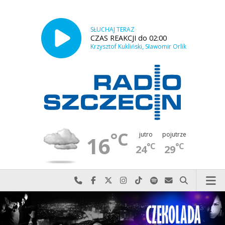
SŁUCHAJ TERAZ
CZAS REAKCJI do 02:00
Krzysztof Kukliński, Sławomir Orlik
°C
jutro
pojutrze
16
°C
°C
24
29
Najlepiej po prostu do nas zadzwoń
Odwiedź nas na Facebook-u
Odwiedź nas na X
Odwiedź nas na Instagram-ie
Odwiedź nas na TikTok-u
Szukaj nas na Spotify
Wyślij do nas w
Szukaj