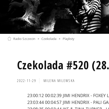
Radio Szczecin
»
Czekolada
»
Playlisty
Czekolada #520 (28
2022-11-29
MILENA MILEWSKA
23:00:12 00:02:39 JIMI HENDRIX - FOXEY 
23:03:44 00:04:57 JIMI HENDRIX - PALI GA
23:08:35 00:03:44 IKE & TINA TURNER - 