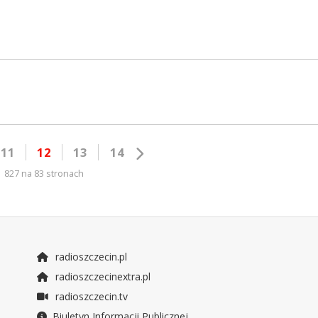
11
12
13
14
827 na 83 stronach
radioszczecin.pl
radioszczecinextra.pl
radioszczecin.tv
Biuletyn Informacji Publicznej