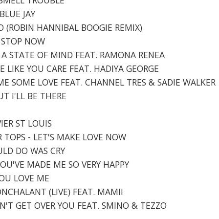
BLUE JAY
LO (ROBIN HANNIBAL BOOGIE REMIX)
'T STOP NOW
 IS A STATE OF MIND FEAT. RAMONA RENEA
ME LIKE YOU CARE FEAT. HADIYA GEORGE
W ME SOME LOVE FEAT. CHANNEL TRES & SADIE WALKER
UT I'LL BE THERE
VIER ST LOUIS
R TOPS - LET'S MAKE LOVE NOW
COULD DO WAS CRY
 YOU'VE MADE ME SO VERY HAPPY
YOU LOVE ME
ONCHALANT (LIVE) FEAT. MAMII
CAN'T GET OVER YOU FEAT. SMINO & TEZZO