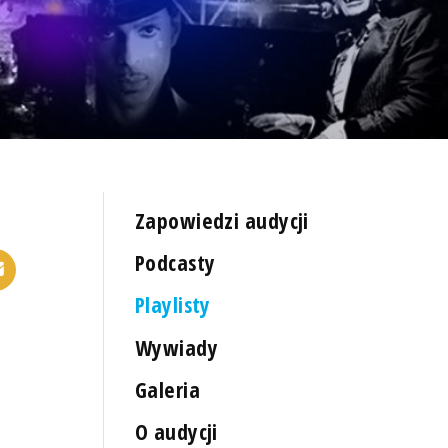
Zapowiedzi audycji
Podcasty
Playlisty
Wywiady
Galeria
O audycji