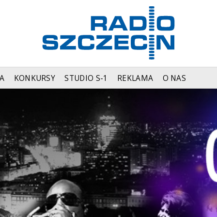
A
KONKURSY
STUDIO S-1
REKLAMA
O NAS