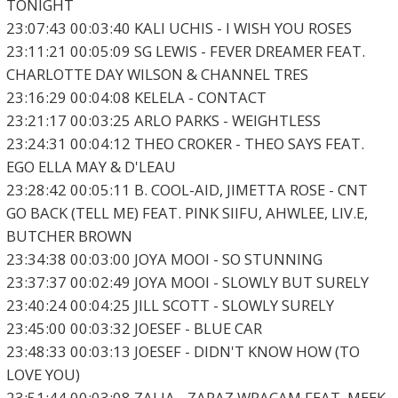
TONIGHT
23:07:43 00:03:40 KALI UCHIS - I WISH YOU ROSES
23:11:21 00:05:09 SG LEWIS - FEVER DREAMER FEAT.
CHARLOTTE DAY WILSON & CHANNEL TRES
23:16:29 00:04:08 KELELA - CONTACT
23:21:17 00:03:25 ARLO PARKS - WEIGHTLESS
23:24:31 00:04:12 THEO CROKER - THEO SAYS FEAT.
EGO ELLA MAY & D'LEAU
23:28:42 00:05:11 B. COOL-AID, JIMETTA ROSE - CNT
GO BACK (TELL ME) FEAT. PINK SIIFU, AHWLEE, LIV.E,
BUTCHER BROWN
23:34:38 00:03:00 JOYA MOOI - SO STUNNING
23:37:37 00:02:49 JOYA MOOI - SLOWLY BUT SURELY
23:40:24 00:04:25 JILL SCOTT - SLOWLY SURELY
23:45:00 00:03:32 JOESEF - BLUE CAR
23:48:33 00:03:13 JOESEF - DIDN'T KNOW HOW (TO
LOVE YOU)
23:51:44 00:03:08 ZALIA - ZARAZ WRACAM FEAT. MEEK,