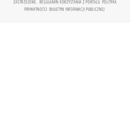
ZASTRZEŻONE.
REGULAMIN KORZYSTANIA Z PORTALU
POLITYKA
PRYWATNOŚCI
BIULETYN INFORMACJI PUBLICZNEJ