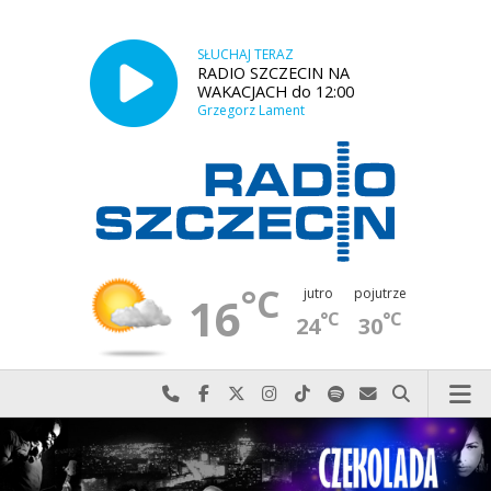
SŁUCHAJ TERAZ
RADIO SZCZECIN NA
WAKACJACH do 12:00
Grzegorz Lament
°C
jutro
pojutrze
16
°C
°C
24
30
Najlepiej po prostu do nas zadzwoń
Odwiedź nas na Facebook-u
Odwiedź nas na X
Odwiedź nas na Instagram-ie
Odwiedź nas na TikTok-u
Szukaj nas na Spotify
Wyślij do nas w
Szukaj