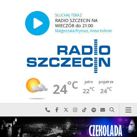
SŁUCHAJ TERAZ
RADIO SZCZECIN NA
WIECZÓR do 21:00
Małgorzata Frymus, Anna Kolmer
°C
jutro
pojutrze
24
°C
°C
22
24
Najlepiej po prostu do nas zadzwoń
Odwiedź nas na Facebook-u
Odwiedź nas na X
Odwiedź nas na Instagram-ie
Odwiedź nas na TikTok-u
Szukaj nas na Spotify
Wyślij do nas w
Szukaj