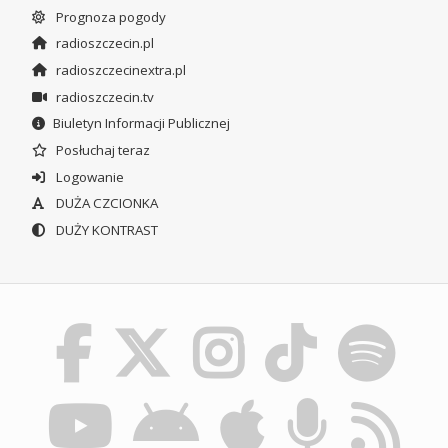
Prognoza pogody
radioszczecin.pl
radioszczecinextra.pl
radioszczecin.tv
Biuletyn Informacji Publicznej
Posłuchaj teraz
Logowanie
DUŻA CZCIONKA
DUŻY KONTRAST