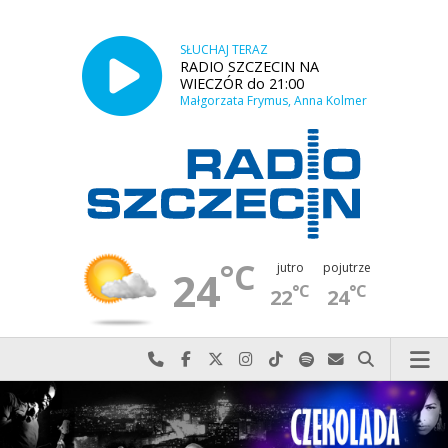
SŁUCHAJ TERAZ
RADIO SZCZECIN NA
WIECZÓR do 21:00
Małgorzata Frymus, Anna Kolmer
°C
jutro
pojutrze
24
°C
°C
22
24
Najlepiej po prostu do nas zadzwoń
Odwiedź nas na Facebook-u
Odwiedź nas na X
Odwiedź nas na Instagram-ie
Odwiedź nas na TikTok-u
Szukaj nas na Spotify
Wyślij do nas w
Szukaj