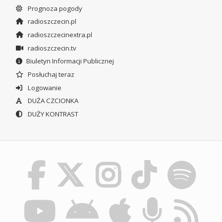
Prognoza pogody
radioszczecin.pl
radioszczecinextra.pl
radioszczecin.tv
Biuletyn Informacji Publicznej
Posłuchaj teraz
Logowanie
DUŻA CZCIONKA
DUŻY KONTRAST