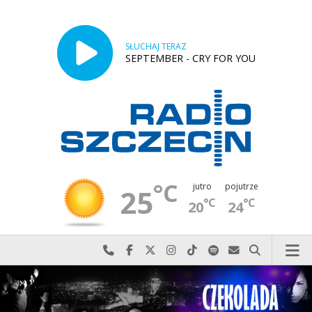
SŁUCHAJ TERAZ
SEPTEMBER - CRY FOR YOU
°C
jutro
pojutrze
25
°C
°C
20
24
Najlepiej po prostu do nas zadzwoń
Odwiedź nas na Facebook-u
Odwiedź nas na X
Odwiedź nas na Instagram-ie
Odwiedź nas na TikTok-u
Szukaj nas na Spotify
Wyślij do nas w
Szukaj