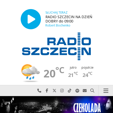
SŁUCHAJ TERAZ
RADIO SZCZECIN NA DZIEŃ
DOBRY do 09:00
Robert Bochenko
°C
jutro
pojutrze
20
°C
°C
21
24
Najlepiej po prostu do nas zadzwoń
Odwiedź nas na Facebook-u
Odwiedź nas na X
Odwiedź nas na Instagram-ie
Odwiedź nas na TikTok-u
Szukaj nas na Spotify
Wyślij do nas w
Szukaj