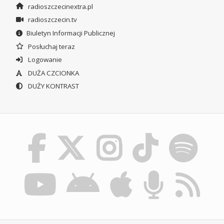
radioszczecinextra.pl
radioszczecin.tv
Biuletyn Informacji Publicznej
Posłuchaj teraz
Logowanie
DUŻA CZCIONKA
DUŻY KONTRAST