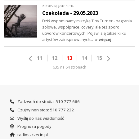
2023-05-29, godz. 16:34
Czekolada - 29.05.2023
Dziś wspominamy muzykę Tiny Turner - nagrania
solowe, współprace, covery, ale też sporo
utworów koncertowych. Pojawi się także kilku
artystów zainspirowanych…
» więcej
11
12
13
14
15
635 na 64 stronach
Zadzwoń do studia: 510 777 666
Czujny non stop: 510 777 222
Wyślij do nas wiadomość
Prognoza pogody
radioszczecin.pl