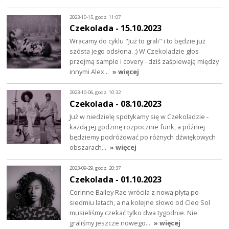
2023-10-15, godz. 11:07
Czekolada - 15.10.2023
Wracamy do cyklu "Już to grali" i to będzie już
szósta jego odsłona. ;) W Czekoladzie głos
przejmą sample i covery - dziś zaśpiewają między
innymi Alex…
» więcej
2023-10-06, godz. 10:32
Czekolada - 08.10.2023
Już w niedzielę spotykamy się w Czekoladzie -
każdą jej godzinę rozpocznie funk, a później
będziemy podróżować po różnych dźwiękowych
obszarach…
» więcej
2023-09-29, godz. 20:37
Czekolada - 01.10.2023
Corinne Bailey Rae wróciła z nową płytą po
siedmiu latach, a na kolejne słowo od Cleo Sol
musieliśmy czekać tylko dwa tygodnie. Nie
graliśmy jeszcze nowego…
» więcej