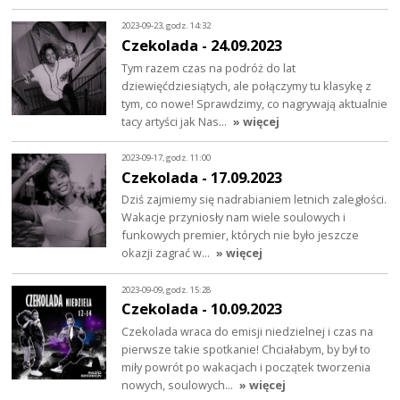
2023-09-23, godz. 14:32
Czekolada - 24.09.2023
Tym razem czas na podróż do lat
dziewięćdziesiątych, ale połączymy tu klasykę z
tym, co nowe! Sprawdzimy, co nagrywają aktualnie
tacy artyści jak Nas…
» więcej
2023-09-17, godz. 11:00
Czekolada - 17.09.2023
Dziś zajmiemy się nadrabianiem letnich zaległości.
Wakacje przyniosły nam wiele soulowych i
funkowych premier, których nie było jeszcze
okazji zagrać w…
» więcej
2023-09-09, godz. 15:28
Czekolada - 10.09.2023
Czekolada wraca do emisji niedzielnej i czas na
pierwsze takie spotkanie! Chciałabym, by był to
miły powrót po wakacjach i początek tworzenia
nowych, soulowych…
» więcej