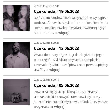
2023-06-19, godz. 12:48
Czekolada - 19.06.2023
Dziś z nami soulowe dziewczyny, które wystąpiły
podczas festiwalu Męskie Granie - Rosalie. i Paula
Roma. Rosalie. chwilę po wydaniu świetnej płyty
Motherlode…
» więcej
2023-06-12, godz. 20:28
Czekolada - 12.06.2023
Wraca do nas cykl "Już to grali" i będzie to jego
piąta część - czyli skupiamy się na samplach i
coverach. PJ Morton zaśpiewa nam pewien piękny
utwór…
» więcej
2023-06-05, godz. 20:19
Czekolada - 05.06.2023
Powtarza się sytuacja, którą dobrze znamy -
ukazało się kilka nowych utworów i płyt, a my
jeszcze nie słuchaliśmy ich w Czekoladzie. Muszę
przyznać…
» więcej