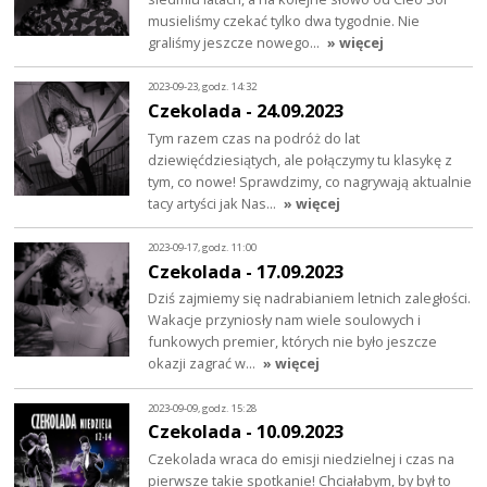
musieliśmy czekać tylko dwa tygodnie. Nie
graliśmy jeszcze nowego…
» więcej
2023-09-23, godz. 14:32
Czekolada - 24.09.2023
Tym razem czas na podróż do lat
dziewięćdziesiątych, ale połączymy tu klasykę z
tym, co nowe! Sprawdzimy, co nagrywają aktualnie
tacy artyści jak Nas…
» więcej
2023-09-17, godz. 11:00
Czekolada - 17.09.2023
Dziś zajmiemy się nadrabianiem letnich zaległości.
Wakacje przyniosły nam wiele soulowych i
funkowych premier, których nie było jeszcze
okazji zagrać w…
» więcej
2023-09-09, godz. 15:28
Czekolada - 10.09.2023
Czekolada wraca do emisji niedzielnej i czas na
pierwsze takie spotkanie! Chciałabym, by był to