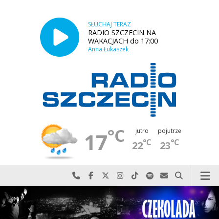
SŁUCHAJ TERAZ
RADIO SZCZECIN NA
WAKACJACH do 17:00
Anna Łukaszek
°C
jutro
pojutrze
17
°C
°C
22
23
Najlepiej po prostu do nas zadzwoń
Odwiedź nas na Facebook-u
Odwiedź nas na X
Odwiedź nas na Instagram-ie
Odwiedź nas na TikTok-u
Szukaj nas na Spotify
Wyślij do nas w
Szukaj