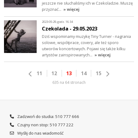
jeszcze nie słuchaliśmy ich w Czekoladzie. Muszę
przyznać…
» więcej
2023-05-29, godz. 16:34
Czekolada - 29.05.2023
Dziś wspominamy muzykę Tiny Turner - nagrania
solowe, współprace, covery, ale też sporo
utworów koncertowych. Pojawi się także kilku
artystów zainspirowanych…
» więcej
11
12
13
14
15
635 na 64 stronach
Zadzwoń do studia: 510 777 666
Czujny non stop: 510 777 222
Wyślij do nas wiadomość