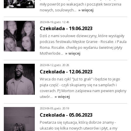
miły powrót po wakacjach i początek tworzenia
nowych, soulowych…
» więcej
2023-06-19, godz. 12:48
Czekolada - 19.06.2023
Dziś z nami soulowe dziewczyny, które wystąpiły
podczas festiwalu Męskie Granie - Rosalie. i Paula
Roma. Rosalie. chwilę po wydaniu świetnej płyty
Motherlode…
» więcej
2023-06-12, godz. 20:28
Czekolada - 12.06.2023
Wraca do nas cykl "Już to grali" i będzie to jego
piąta część - czyli skupiamy się na samplach i
coverach. PJ Morton zaśpiewa nam pewien piękny
utwór…
» więcej
2023-06-05, godz. 20:19
Czekolada - 05.06.2023
Powtarza się sytuacja, którą dobrze znamy -
ukazało się kilka nowych utworów i płyt, a my