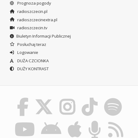
Prognoza pogody
radioszczecin.pl
radioszczecinextra.pl
radioszczecin.tv
Biuletyn Informacji Publicznej
Posłuchaj teraz
Logowanie
DUŻA CZCIONKA
DUŻY KONTRAST