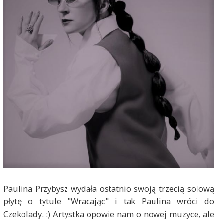
Paulina Przybysz wydała ostatnio swoją trzecią solową
płytę o tytule "Wracając" i tak Paulina wróci do
Czekolady. :) Artystka opowie nam o nowej muzyce, ale