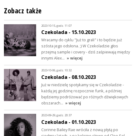
Zobacz także
2023-10-15, godz. 11:07
Czekolada - 15.10.2023
Wracamy do cyklu "Już to grali" i to będzie już
szósta jego odsłona. ;) W Czekoladzie głos
przejmą sample i covery - dziś zaśpiewają między
innymi Alex…
» więcej
2023-10-06, godz. 10:32
Czekolada - 08.10.2023
Już w niedzielę spotykamy się w Czekoladzie -
każdą jej godzinę rozpocznie funk, a później
będziemy podróżować po różnych dźwiękowych
obszarach…
» więcej
2023-09-29, godz. 20:37
Czekolada - 01.10.2023
Corinne Bailey Rae wróciła z nową płytą po
siedmiu latach, a na kolejne słowo od Cleo Sol