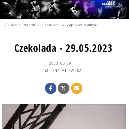
Radio Szczecin
»
Czekolada
»
Zapowiedzi audycji
Czekolada - 29.05.2023
2023-05-29
MILENA MILEWSKA