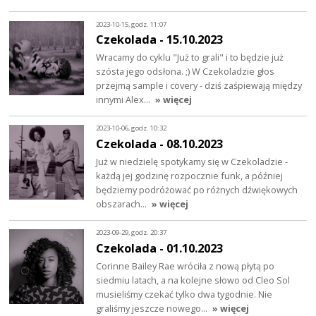
2023-10-15, godz. 11:07
Czekolada - 15.10.2023
Wracamy do cyklu "Już to grali" i to będzie już
szósta jego odsłona. ;) W Czekoladzie głos
przejmą sample i covery - dziś zaśpiewają między
innymi Alex…
» więcej
2023-10-06, godz. 10:32
Czekolada - 08.10.2023
Już w niedzielę spotykamy się w Czekoladzie -
każdą jej godzinę rozpocznie funk, a później
będziemy podróżować po różnych dźwiękowych
obszarach…
» więcej
2023-09-29, godz. 20:37
Czekolada - 01.10.2023
Corinne Bailey Rae wróciła z nową płytą po
siedmiu latach, a na kolejne słowo od Cleo Sol
musieliśmy czekać tylko dwa tygodnie. Nie
graliśmy jeszcze nowego…
» więcej