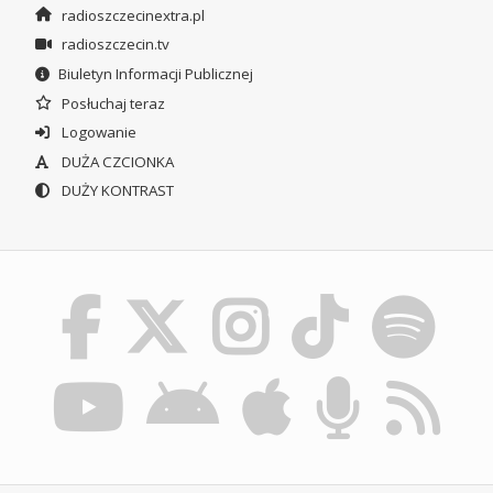
radioszczecinextra.pl
radioszczecin.tv
Biuletyn Informacji Publicznej
Posłuchaj teraz
Logowanie
DUŻA CZCIONKA
DUŻY KONTRAST