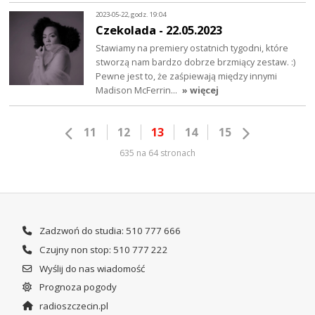
2023-05-22, godz. 19:04
Czekolada - 22.05.2023
Stawiamy na premiery ostatnich tygodni, które
stworzą nam bardzo dobrze brzmiący zestaw. :)
Pewne jest to, że zaśpiewają między innymi
Madison McFerrin…
» więcej
11
12
13
14
15
635 na 64 stronach
Zadzwoń do studia: 510 777 666
Czujny non stop: 510 777 222
Wyślij do nas wiadomość
Prognoza pogody
radioszczecin.pl