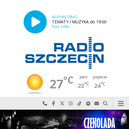
SŁUCHAJ TERAZ
TEMATY I MUZYKA do 19:00
Piotr Tolko
°C
jutro
pojutrze
27
°C
°C
22
24
Najlepiej po prostu do nas zadzwoń
Odwiedź nas na Facebook-u
Odwiedź nas na X
Odwiedź nas na Instagram-ie
Odwiedź nas na TikTok-u
Szukaj nas na Spotify
Wyślij do nas w
Szukaj