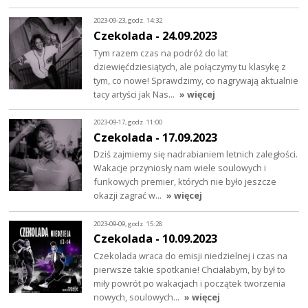
2023-09-23, godz. 14:32
Czekolada - 24.09.2023
Tym razem czas na podróż do lat
dziewięćdziesiątych, ale połączymy tu klasykę z
tym, co nowe! Sprawdzimy, co nagrywają aktualnie
tacy artyści jak Nas…
» więcej
2023-09-17, godz. 11:00
Czekolada - 17.09.2023
Dziś zajmiemy się nadrabianiem letnich zaległości.
Wakacje przyniosły nam wiele soulowych i
funkowych premier, których nie było jeszcze
okazji zagrać w…
» więcej
2023-09-09, godz. 15:28
Czekolada - 10.09.2023
Czekolada wraca do emisji niedzielnej i czas na
pierwsze takie spotkanie! Chciałabym, by był to
miły powrót po wakacjach i początek tworzenia
nowych, soulowych…
» więcej