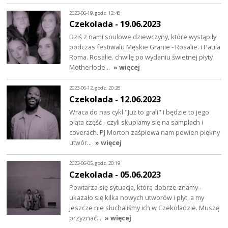
2023-06-19, godz. 12:48
Czekolada - 19.06.2023
Dziś z nami soulowe dziewczyny, które wystąpiły
podczas festiwalu Męskie Granie - Rosalie. i Paula
Roma. Rosalie. chwilę po wydaniu świetnej płyty
Motherlode…
» więcej
2023-06-12, godz. 20:28
Czekolada - 12.06.2023
Wraca do nas cykl "Już to grali" i będzie to jego
piąta część - czyli skupiamy się na samplach i
coverach. PJ Morton zaśpiewa nam pewien piękny
utwór…
» więcej
2023-06-05, godz. 20:19
Czekolada - 05.06.2023
Powtarza się sytuacja, którą dobrze znamy -
ukazało się kilka nowych utworów i płyt, a my
jeszcze nie słuchaliśmy ich w Czekoladzie. Muszę
przyznać…
» więcej