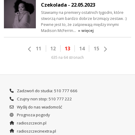
Czekolada - 22.05.2023
Stawiamy na premiery ostatnich tygodni, które
stworzą nam bardzo dobrze brzmiący zestaw. :)
Pewne jest to, że zaśpiewają między innymi
Madison McFerrin…
» więcej
11
12
13
14
15
635 na 64 stronach
Zadzwoń do studia: 510 777 666
Czujny non stop: 510 777 222
Wyślij do nas wiadomość
Prognoza pogody
radioszczecin.pl
radioszczecinextra.pl