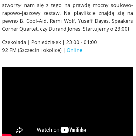
stworzył nam się z tego na prawdę mocny soulowo-
rapowo-jazzowy zestaw. Na playliście znajdą się na
pewno B. Cool-Aid, Remi Wolf, Yuseff Dayes, Speakers
Corner Quartet, czy Durand Jones. Startujemy o 23:00!
Czekolada | Poniedziałek | 23:00 - 01:00
92 FM (Szczecin i okolice) |
Online