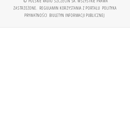
© POLSKIE RADIO SZCZECIN SA. WSZYSTKIE PRAWA
ZASTRZEŻONE.
REGULAMIN KORZYSTANIA Z PORTALU
POLITYKA
PRYWATNOŚCI
BIULETYN INFORMACJI PUBLICZNEJ