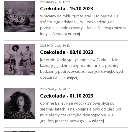
2023-10-15, godz. 11:07
Czekolada - 15.10.2023
Wracamy do cyklu "Już to grali" i to będzie już
szósta jego odsłona. ;) W Czekoladzie głos
przejmą sample i covery - dziś zaśpiewają między
innymi Alex…
» więcej
2023-10-06, godz. 10:32
Czekolada - 08.10.2023
Już w niedzielę spotykamy się w Czekoladzie -
każdą jej godzinę rozpocznie funk, a później
będziemy podróżować po różnych dźwiękowych
obszarach…
» więcej
2023-09-29, godz. 20:37
Czekolada - 01.10.2023
Corinne Bailey Rae wróciła z nową płytą po
siedmiu latach, a na kolejne słowo od Cleo Sol
musieliśmy czekać tylko dwa tygodnie. Nie
graliśmy jeszcze nowego…
» więcej