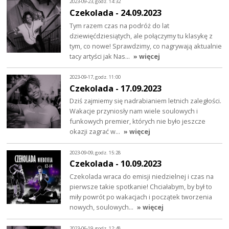
2023-09-23, godz. 14:32
Czekolada - 24.09.2023
Tym razem czas na podróż do lat
dziewięćdziesiątych, ale połączymy tu klasykę z
tym, co nowe! Sprawdzimy, co nagrywają aktualnie
tacy artyści jak Nas…
» więcej
2023-09-17, godz. 11:00
Czekolada - 17.09.2023
Dziś zajmiemy się nadrabianiem letnich zaległości.
Wakacje przyniosły nam wiele soulowych i
funkowych premier, których nie było jeszcze
okazji zagrać w…
» więcej
2023-09-09, godz. 15:28
Czekolada - 10.09.2023
Czekolada wraca do emisji niedzielnej i czas na
pierwsze takie spotkanie! Chciałabym, by był to
miły powrót po wakacjach i początek tworzenia
nowych, soulowych…
» więcej
2023-06-19, godz. 12:48