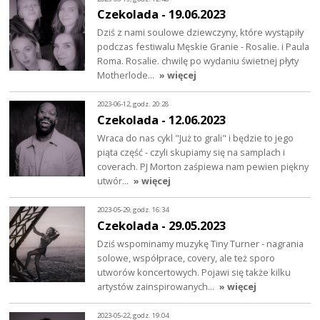
Czekolada - 19.06.2023
Dziś z nami soulowe dziewczyny, które wystąpiły
podczas festiwalu Męskie Granie - Rosalie. i Paula
Roma. Rosalie. chwilę po wydaniu świetnej płyty
Motherlode…
» więcej
2023-06-12, godz. 20:28
Czekolada - 12.06.2023
Wraca do nas cykl "Już to grali" i będzie to jego
piąta część - czyli skupiamy się na samplach i
coverach. PJ Morton zaśpiewa nam pewien piękny
utwór…
» więcej
2023-05-29, godz. 16:34
Czekolada - 29.05.2023
Dziś wspominamy muzykę Tiny Turner - nagrania
solowe, współprace, covery, ale też sporo
utworów koncertowych. Pojawi się także kilku
artystów zainspirowanych…
» więcej
2023-05-22, godz. 19:04