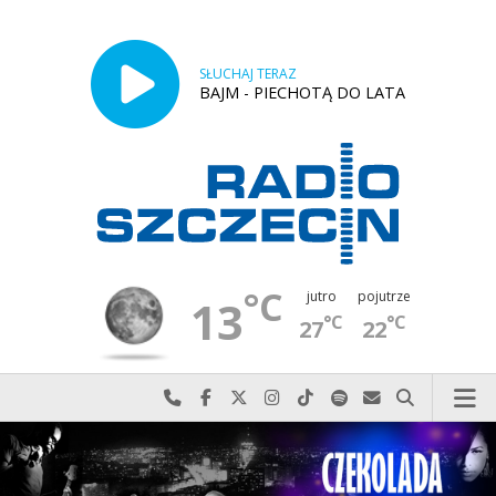
SŁUCHAJ TERAZ
BAJM - PIECHOTĄ DO LATA
°C
jutro
pojutrze
13
°C
°C
27
22
Najlepiej po prostu do nas zadzwoń
Odwiedź nas na Facebook-u
Odwiedź nas na X
Odwiedź nas na Instagram-ie
Odwiedź nas na TikTok-u
Szukaj nas na Spotify
Wyślij do nas w
Szukaj