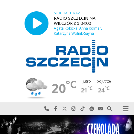
SŁUCHAJ TERAZ
RADIO SZCZECIN NA
WIECZÓR do 04:00
Agata Rokicka, Anna Kolmer,
Katarzyna Wolnik-Sayna
°C
jutro
pojutrze
20
°C
°C
21
24
Najlepiej po prostu do nas zadzwoń
Odwiedź nas na Facebook-u
Odwiedź nas na X
Odwiedź nas na Instagram-ie
Odwiedź nas na TikTok-u
Szukaj nas na Spotify
Wyślij do nas w
Szukaj