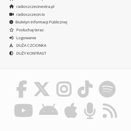
radioszczecinextra.pl
radioszczecin.tv
Biuletyn Informacji Publicznej
Posłuchaj teraz
Logowanie
DUŻA CZCIONKA
DUŻY KONTRAST