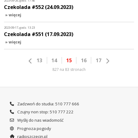
2023-09-26, godz. 17:48
Czekolada #552 (24.09.2023)
» więcej
2023-09-17, godz. 13:23
Czekolada #551 (17.09.2023)
» więcej
13
14
15
16
17
827 na 83 stronach
Zadzwoń do studia: 510 777 666
Czujny non stop: 510 777 222
Wyślij do nas wiadomość
Prognoza pogody
radioszczecin.pl