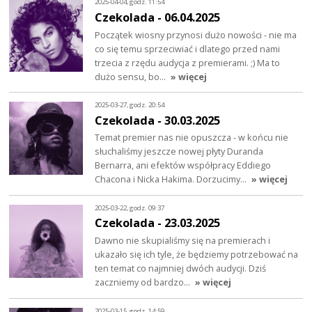
2025-04-04, godz. 11:54
Czekolada - 06.04.2025
Początek wiosny przynosi dużo nowości - nie ma
co się temu sprzeciwiać i dlatego przed nami
trzecia z rzędu audycja z premierami. ;) Ma to
dużo sensu, bo…
» więcej
2025-03-27, godz. 20:54
Czekolada - 30.03.2025
Temat premier nas nie opuszcza - w końcu nie
słuchaliśmy jeszcze nowej płyty Duranda
Bernarra, ani efektów współpracy Eddiego
Chacona i Nicka Hakima. Dorzucimy…
» więcej
2025-03-22, godz. 09:37
Czekolada - 23.03.2025
Dawno nie skupialiśmy się na premierach i
ukazało się ich tyle, że będziemy potrzebować na
ten temat co najmniej dwóch audycji. Dziś
zaczniemy od bardzo…
» więcej
2025-03-15, godz. 14:59