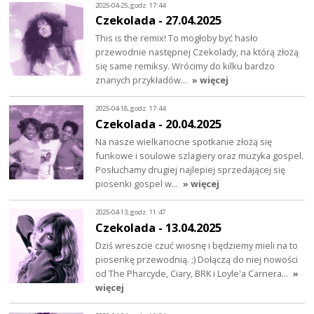
2025-04-25, godz. 17:44
Czekolada - 27.04.2025
This is the remix! To mogłoby być hasło
przewodnie następnej Czekolady, na którą złożą
się same remiksy. Wrócimy do kilku bardzo
znanych przykładów…
» więcej
2025-04-18, godz. 17:44
Czekolada - 20.04.2025
Na nasze wielkanocne spotkanie złożą się
funkowe i soulowe szlagiery oraz muzyka gospel.
Posłuchamy drugiej najlepiej sprzedającej się
piosenki gospel w…
» więcej
2025-04-13, godz. 11:47
Czekolada - 13.04.2025
Dziś wreszcie czuć wiosnę i będziemy mieli na to
piosenkę przewodnią. ;) Dołączą do niej nowości
od The Pharcyde, Ciary, BRK i Loyle'a Carnera…
»
więcej