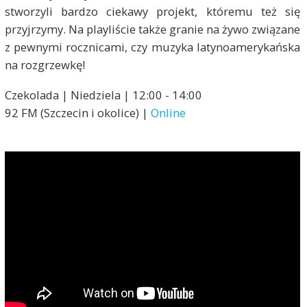
stworzyli bardzo ciekawy projekt, któremu też się
przyjrzymy. Na playliście także granie na żywo związane
z pewnymi rocznicami, czy muzyka latynoamerykańska
na rozgrzewkę!
Czekolada | Niedziela | 12:00 - 14:00
92 FM (Szczecin i okolice) |
Online