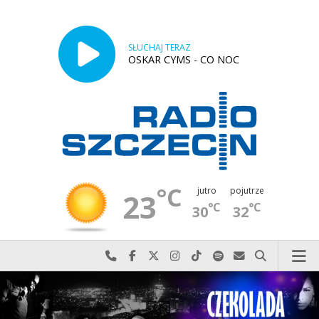
SŁUCHAJ TERAZ
OSKAR CYMS - CO NOC
°C
jutro
pojutrze
23
°C
°C
30
32
Najlepiej po prostu do nas zadzwoń
Odwiedź nas na Facebook-u
Odwiedź nas na X
Odwiedź nas na Instagram-ie
Odwiedź nas na TikTok-u
Szukaj nas na Spotify
Wyślij do nas w
Szukaj