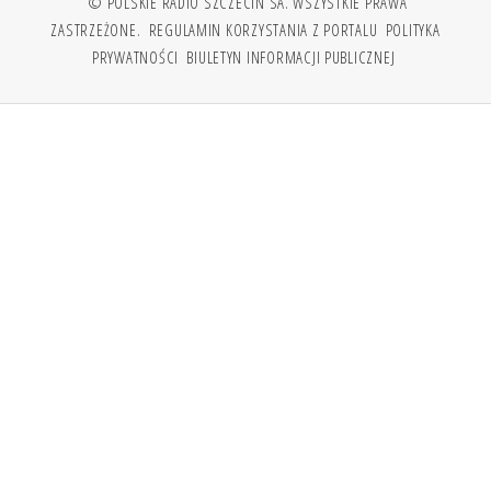
© POLSKIE RADIO SZCZECIN SA. WSZYSTKIE PRAWA
ZASTRZEŻONE.
REGULAMIN KORZYSTANIA Z PORTALU
POLITYKA
PRYWATNOŚCI
BIULETYN INFORMACJI PUBLICZNEJ