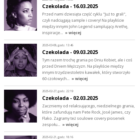
Czekolada - 16.03.2025
Przed nami dziesiąta część cyklu "Już to grali",
czyli nadciągają sample i covery! Na playliście
między innymi John Legend samplujący Arethę,
inspiracje…
» więcej
2025-03-08, godz. 13:46
Czekolada - 09.03.2025
Tym razem trochę grania po Dniu Kobiet, ale i coś
przed Dniem Mężczyzn. Na playliście między
innymi trzydziestoletni kawałek, który stworzyło
60 czołowych…
» więcej
2025-02-27, godz. 22:19
Czekolada - 02.03.2025
Zaczniemy od relaksującego, niedzielnego grania,
które zafundują nam Pete Rock, José James, czy
Flako. Zagramy też soulowe covery piosenek
zespołu…
» więcej
2025-02-21, godz. 18:16