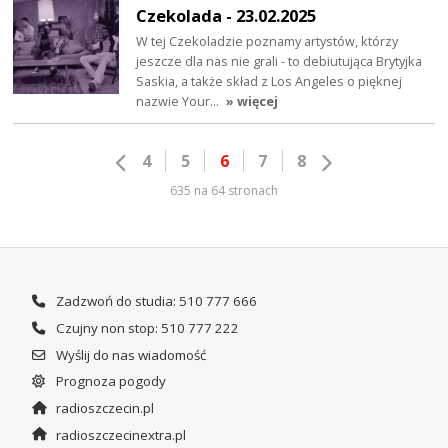
Czekolada - 23.02.2025
W tej Czekoladzie poznamy artystów, którzy
jeszcze dla nas nie grali - to debiutująca Brytyjka
Saskia, a także skład z Los Angeles o pięknej
nazwie Your…
» więcej
4
5
6
7
8
635 na 64 stronach
Zadzwoń do studia: 510 777 666
Czujny non stop: 510 777 222
Wyślij do nas wiadomość
Prognoza pogody
radioszczecin.pl
radioszczecinextra.pl