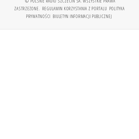
© POLSKIE RADIO SZCZECIN SA. WSZYSTKIE PRAWA
ZASTRZEŻONE.
REGULAMIN KORZYSTANIA Z PORTALU
POLITYKA
PRYWATNOŚCI
BIULETYN INFORMACJI PUBLICZNEJ