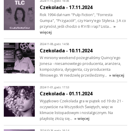
2024-11-15, godz. 18:08
Czekolada - 17.11.2024
Rok 1994 dał nam "Pulp Fiction", "Forresta
Gumpa", "Przyjaciół", czy Harry'ego Stylesa. ;) A co
przyniósł, jeśli chodzi o R'n'B i rap? Lista…
»
więcej
2024-11-08, godz. 14:58
Czekolada - 10.11.2024
W miniony weekend pożegnaliśmy Quincy'ego
Jonesa - niesamowitego producenta, aranżera,
kompozytora, dyrygenta, czy producenta
filmowego. W niedzielę prześledzimy…
» więcej
2024-11-01, godz. 17:53
Czekolada - 01.11.2024
Wyjątkowo Czekolada gra w piątek od 19 do 21 -
oczywiście na Wszystkich Świętych, więc w
klimacie listopadowym i nostalgicznym. Na
playlistę złożą się…
» więcej
2024-10-26, godz. 16:14