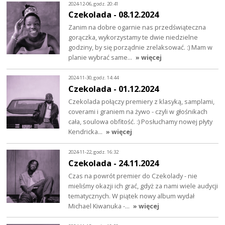
2024-12-06, godz. 20:41
Czekolada - 08.12.2024
Zanim na dobre ogarnie nas przedświąteczna
gorączka, wykorzystamy te dwie niedzielne
godziny, by się porządnie zrelaksować. :) Mam w
planie wybrać same…
» więcej
2024-11-30, godz. 14:44
Czekolada - 01.12.2024
Czekolada połączy premiery z klasyką, samplami,
coverami i graniem na żywo - czyli w głośnikach
cała, soulowa obfitość. :) Posłuchamy nowej płyty
Kendricka…
» więcej
2024-11-22, godz. 16:32
Czekolada - 24.11.2024
Czas na powrót premier do Czekolady - nie
mieliśmy okazji ich grać, gdyż za nami wiele audycji
tematycznych. W piątek nowy album wydał
Michael Kiwanuka -…
» więcej