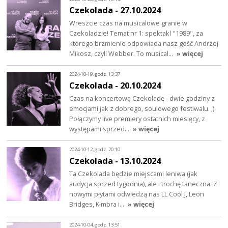
Czekolada - 27.10.2024
Wreszcie czas na musicalowe granie w
Czekoladzie! Temat nr 1: spektakl "1989", za
którego brzmienie odpowiada nasz gość Andrzej
Mikosz, czyli Webber. To musical…
» więcej
2024-10-19, godz. 13:37
Czekolada - 20.10.2024
Czas na koncertową Czekoladę - dwie godziny z
emocjami jak z dobrego, soulowego festiwalu. ;)
Połączymy live premiery ostatnich miesięcy, z
występami sprzed…
» więcej
2024-10-12, godz. 20:10
Czekolada - 13.10.2024
Ta Czekolada będzie miejscami leniwa (jak
audycja sprzed tygodnia), ale i trochę taneczna. Z
nowymi płytami odwiedzą nas LL Cool J, Leon
Bridges, Kimbra i…
» więcej
2024-10-04, godz. 13:51