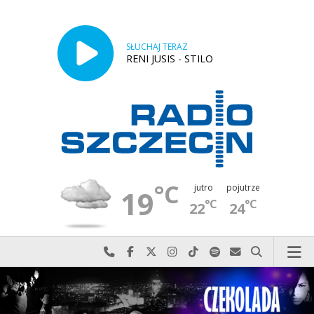
SŁUCHAJ TERAZ
RENI JUSIS - STILO
°C
jutro
pojutrze
19
°C
°C
22
24
Najlepiej po prostu do nas zadzwoń
Odwiedź nas na Facebook-u
Odwiedź nas na X
Odwiedź nas na Instagram-ie
Odwiedź nas na TikTok-u
Szukaj nas na Spotify
Wyślij do nas w
Szukaj