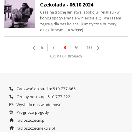
Czekolada - 06.10.2024
Czas na trochę lenistwa, spokoju i relaksu - w
końcu spotykamy się w niedzielę. ;) Tym razem
zagrają dla nas kojące i klimatyczne numery,
dzięki którym…
» więcej
6
7
8
9
10
635 na 64 stronach
Zadzwoń do studia: 510 777 666
Czujny non stop: 510 777 222
Wyślij do nas wiadomość
Prognoza pogody
radioszczecin.pl
radioszczecinextra.pl