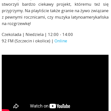
stworzyli bardzo ciekawy projekt, któremu też się
przyjrzymy. Na playliście także granie na żywo związane
z pewnymi rocznicami, czy muzyka latynoamerykańska
na rozgrzewkę!
Czekolada | Niedziela | 12:00 - 14:00
92 FM (Szczecin i okolice) |
Online