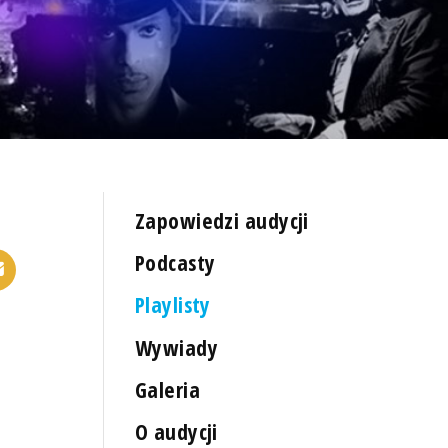
Zapowiedzi audycji
Podcasty
Playlisty
Wywiady
Galeria
O audycji