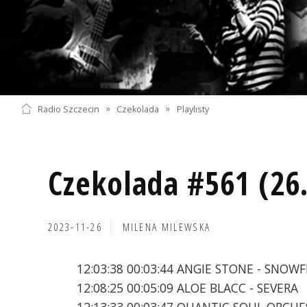
Radio Szczecin
»
Czekolada
»
Playlisty
Czekolada #561 (26
2023-11-26
MILENA MILEWSKA
12:03:38 00:03:44 ANGIE STONE - SNOW
12:08:25 00:05:09 ALOE BLACC - SEVERA
12:13:33 00:03:47 QUANTIC SOUL ORCH