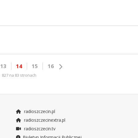
13
14
15
16
827 na 83 stronach
radioszczecin.pl
radioszczecinextra.pl
radioszczecin.tv
Biuletyn Informacji Publicznej