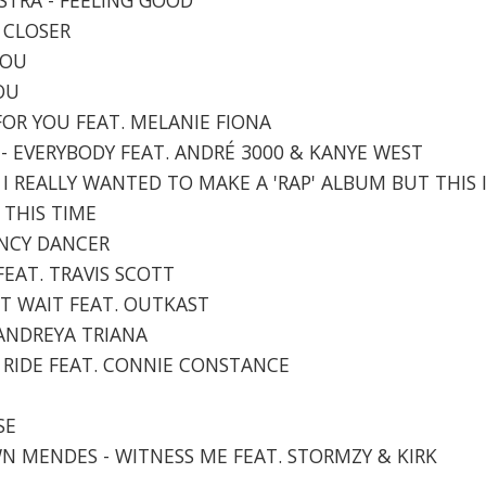
R CLOSER
YOU
YOU
 FOR YOU FEAT. MELANIE FIONA
 - EVERYBODY FEAT. ANDRÉ 3000 & KANYE WEST
R, I REALLY WANTED TO MAKE A 'RAP' ALBUM BUT THIS 
 THIS TIME
ANCY DANCER
 FEAT. TRAVIS SCOTT
N'T WAIT FEAT. OUTKAST
 ANDREYA TRIANA
HE RIDE FEAT. CONNIE CONSTANCE
SE
AWN MENDES - WITNESS ME FEAT. STORMZY & KIRK