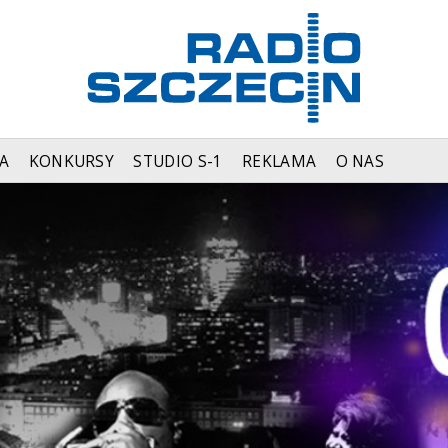
A
KONKURSY
STUDIO S-1
REKLAMA
O NAS