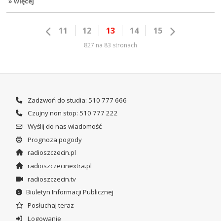
» więcej
11
12
13
14
15
827 na 83 stronach
Zadzwoń do studia: 510 777 666
Czujny non stop: 510 777 222
Wyślij do nas wiadomość
Prognoza pogody
radioszczecin.pl
radioszczecinextra.pl
radioszczecin.tv
Biuletyn Informacji Publicznej
Posłuchaj teraz
Logowanie