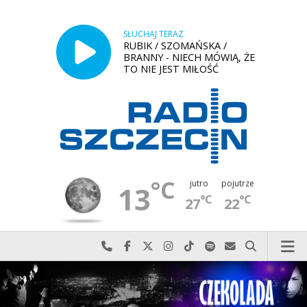
SŁUCHAJ TERAZ
RUBIK / SZOMAŃSKA /
BRANNY - NIECH MÓWIĄ, ŻE
TO NIE JEST MIŁOŚĆ
°C
jutro
pojutrze
13
°C
°C
27
22
Najlepiej po prostu do nas zadzwoń
Odwiedź nas na Facebook-u
Odwiedź nas na X
Odwiedź nas na Instagram-ie
Odwiedź nas na TikTok-u
Szukaj nas na Spotify
Wyślij do nas w
Szukaj