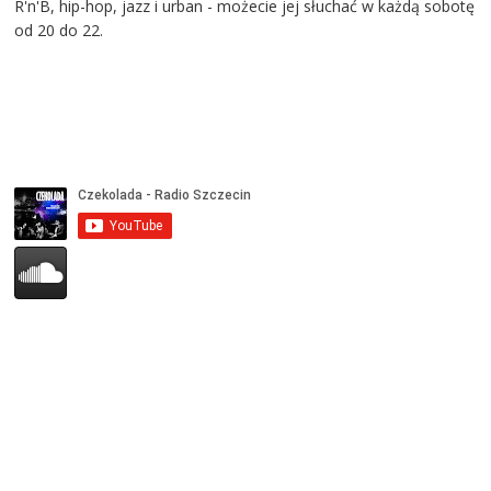
R'n'B, hip-hop, jazz i urban - możecie jej słuchać w każdą sobotę
od 20 do 22.