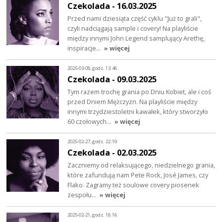
Czekolada - 16.03.2025
Przed nami dziesiąta część cyklu "Już to grali",
czyli nadciągają sample i covery! Na playliście
między innymi John Legend samplujący Arethę,
inspiracje…
» więcej
2025-03-08, godz. 13:46
Czekolada - 09.03.2025
Tym razem trochę grania po Dniu Kobiet, ale i coś
przed Dniem Mężczyzn. Na playliście między
innymi trzydziestoletni kawałek, który stworzyło
60 czołowych…
» więcej
2025-02-27, godz. 22:19
Czekolada - 02.03.2025
Zaczniemy od relaksującego, niedzielnego grania,
które zafundują nam Pete Rock, José James, czy
Flako. Zagramy też soulowe covery piosenek
zespołu…
» więcej
2025-02-21, godz. 18:16