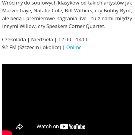
Wrócimy do soulowych klasyków od takich artystów jak
Marvin Gaye, Natalie Cole, Bill Withers, czy Bobby Byrd,
ale będą i premierowe nagrania live - tu z nami między
innymi Willow, czy Speakers Corner Quartet.
Czekolada | Niedziela | 12:00 - 14:00
92 FM (Szczecin i okolice) |
Online