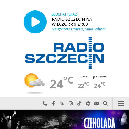
SŁUCHAJ TERAZ
RADIO SZCZECIN NA
WIECZÓR do 21:00
Małgorzata Frymus, Anna Kolmer
°C
jutro
pojutrze
24
°C
°C
22
24
Najlepiej po prostu do nas zadzwoń
Odwiedź nas na Facebook-u
Odwiedź nas na X
Odwiedź nas na Instagram-ie
Odwiedź nas na TikTok-u
Szukaj nas na Spotify
Wyślij do nas w
Szukaj