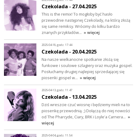
Czekolada - 27.04.2025
This is the remix! To mogłoby być hasło
przewodnie następnej Czekolady, na którą złożą
się same remiksy. Wrócimy do kilku bardzo
znanych przykładów…
» więcej
2025-04-18, godz. 17:44
Czekolada - 20.04.2025
Na nasze wielkanocne spotkanie złożą się
funkowe i soulowe szlagiery oraz muzyka gospel.
Posłuchamy drugiej najlepiej sprzedającej się
piosenki gospel w…
» więcej
2025-04-13, godz. 11:47
Czekolada - 13.04.2025
Dziś wreszcie czuć wiosnę i będziemy mieli na to
piosenkę przewodnią. ;) Dołączą do niej nowości
od The Pharcyde, Ciary, BRK i Loyle'a Carnera…
»
więcej
2025-04-04, godz. 11:54