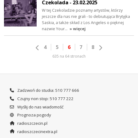
Czekolada - 23.02.2025
W tej Czekoladzie poznamy artystów, którzy
jeszcze dla nas nie grali - to debiutująca Brytyjka
Saskia, a także skład z Los Angeles o pięknej
nazwie Your…
» więcej
4
5
6
7
8
635 na 64 stronach
Zadzwoń do studia: 510 777 666
Czujny non stop: 510 777 222
Wyślij do nas wiadomość
Prognoza pogody
radioszczecin.pl
radioszczecinextra.pl