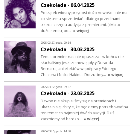
Czekolada - 06.04.2025
Początek wiosny przynosi dużo nowości - nie ma
co się temu sprzeciwiać i dlatego przed nami
trzecia z rzędu audycja z premierami. ;) Ma to
dużo sensu, bo…
» więcej
2025-03-27, godz. 20:54
Czekolada - 30.03.2025
Temat premier nas nie opuszcza - w końcu nie
słuchaliśmy jeszcze nowej płyty Duranda
Bernarra, ani efektów współpracy Eddiego
Chacona i Nicka Hakima. Dorzucimy…
» więcej
2025-03-22, godz. 09:37
Czekolada - 23.03.2025
Dawno nie skupialiśmy się na premierach i
ukazało się ich tyle, że będziemy potrzebować na
ten temat co najmniej dwóch audycji. Dziś
zaczniemy od bardzo…
» więcej
2025-03-15, godz. 14:59