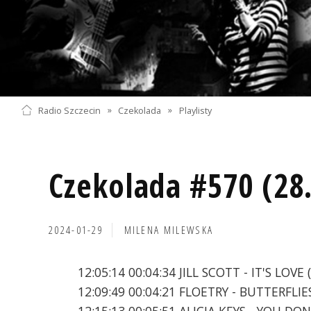
Radio Szczecin
»
Czekolada
»
Playlisty
Czekolada #570 (28
2024-01-29
MILENA MILEWSKA
12:05:14 00:04:34 JILL SCOTT - IT'S LOVE (
12:09:49 00:04:21 FLOETRY - BUTTERFLIES
12:15:13 00:05:51 ALICIA KEYS - YOU D