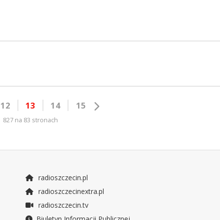
12
13
14
15
827 na 83 stronach
radioszczecin.pl
radioszczecinextra.pl
radioszczecin.tv
Biuletyn Informacji Publicznej