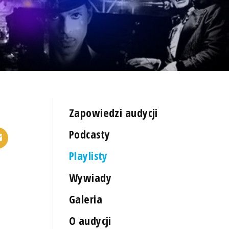
Zapowiedzi audycji
Podcasty
Playlisty
Wywiady
Galeria
O audycji