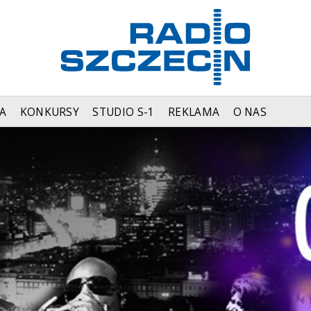
A
KONKURSY
STUDIO S-1
REKLAMA
O NAS