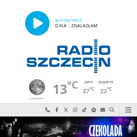
SŁUCHAJ TERAZ
O.N.A. - ZNALAZŁAM
°C
jutro
pojutrze
13
°C
°C
27
22
Najlepiej po prostu do nas zadzwoń
Odwiedź nas na Facebook-u
Odwiedź nas na X
Odwiedź nas na Instagram-ie
Odwiedź nas na TikTok-u
Szukaj nas na Spotify
Wyślij do nas w
Szukaj