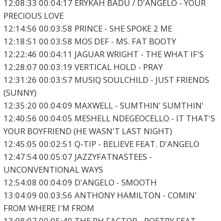
12:08:33 00:04:17 ERYKAH BADU / D'ANGELO - YOUR
PRECIOUS LOVE
12:14:56 00:03:58 PRINCE - SHE SPOKE 2 ME
12:18:51 00:03:58 MOS DEF - MS. FAT BOOTY
12:22:46 00:04:11 JAGUAR WRIGHT - THE WHAT IF'S
12:28:07 00:03:19 VERTICAL HOLD - PRAY
12:31:26 00:03:57 MUSIQ SOULCHILD - JUST FRIENDS
(SUNNY)
12:35:20 00:04:09 MAXWELL - SUMTHIN' SUMTHIN'
12:40:56 00:04:05 MESHELL NDEGEOCELLO - IT THAT'S
YOUR BOYFRIEND (HE WASN'T LAST NIGHT)
12:45:05 00:02:51 Q-TIP - BELIEVE FEAT. D'ANGELO
12:47:54 00:05:07 JAZZYFATNASTEES -
UNCONVENTIONAL WAYS
12:54:08 00:04:09 D'ANGELO - SMOOTH
13:04:09 00:03:56 ANTHONY HAMILTON - COMIN'
FROM WHERE I'M FROM
13:08:07 00:05:40 THE RH FACTOR - POETRY FEAT.