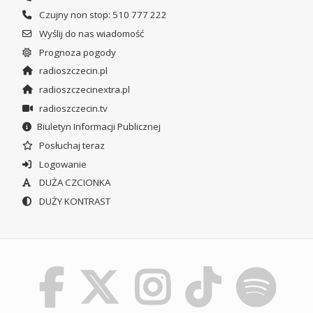
Czujny non stop: 510 777 222
Wyślij do nas wiadomość
Prognoza pogody
radioszczecin.pl
radioszczecinextra.pl
radioszczecin.tv
Biuletyn Informacji Publicznej
Posłuchaj teraz
Logowanie
DUŻA CZCIONKA
DUŻY KONTRAST