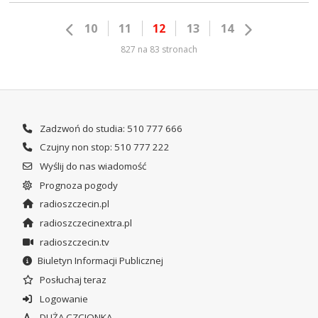
10
11
12
13
14
827 na 83 stronach
Zadzwoń do studia: 510 777 666
Czujny non stop: 510 777 222
Wyślij do nas wiadomość
Prognoza pogody
radioszczecin.pl
radioszczecinextra.pl
radioszczecin.tv
Biuletyn Informacji Publicznej
Posłuchaj teraz
Logowanie
DUŻA CZCIONKA