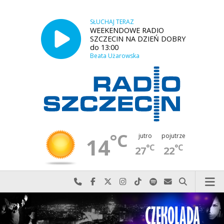
SŁUCHAJ TERAZ
WEEKENDOWE RADIO
SZCZECIN NA DZIEŃ DOBRY
do 13:00
Beata Użarowska
°C
jutro
pojutrze
14
°C
°C
27
22
Najlepiej po prostu do nas zadzwoń
Odwiedź nas na Facebook-u
Odwiedź nas na X
Odwiedź nas na Instagram-ie
Odwiedź nas na TikTok-u
Szukaj nas na Spotify
Wyślij do nas w
Szukaj