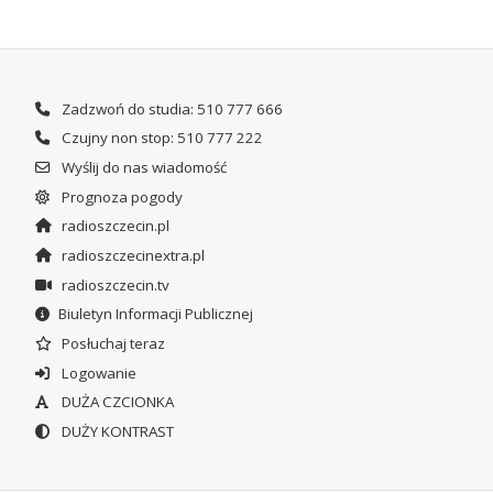
Zadzwoń do studia: 510 777 666
Czujny non stop: 510 777 222
Wyślij do nas wiadomość
Prognoza pogody
radioszczecin.pl
radioszczecinextra.pl
radioszczecin.tv
Biuletyn Informacji Publicznej
Posłuchaj teraz
Logowanie
DUŻA CZCIONKA
DUŻY KONTRAST