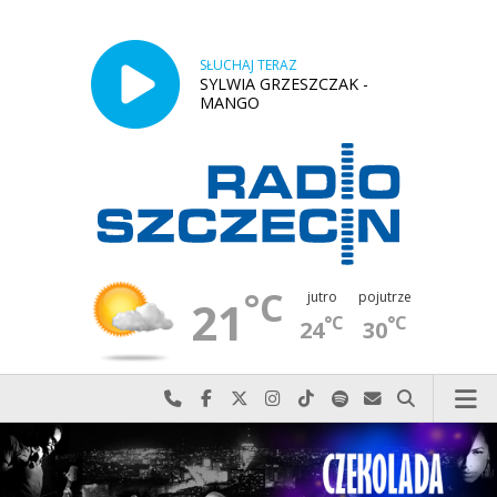
SŁUCHAJ TERAZ
SYLWIA GRZESZCZAK -
MANGO
°C
jutro
pojutrze
21
°C
°C
24
30
Najlepiej po prostu do nas zadzwoń
Odwiedź nas na Facebook-u
Odwiedź nas na X
Odwiedź nas na Instagram-ie
Odwiedź nas na TikTok-u
Szukaj nas na Spotify
Wyślij do nas w
Szukaj