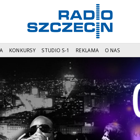
A
KONKURSY
STUDIO S-1
REKLAMA
O NAS