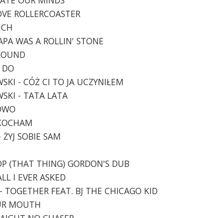
 LOVE ROLLERCOASTER
ICH
PAPA WAS A ROLLIN' STONE
AROUND
I DO
SKI - CÓŻ CI TO JA UCZYNIŁEM
WSKI - TATA LATA
ROWO
E KOCHAM
- ŻYJ SOBIE SAM
WOP (THAT THING) GORDON'S DUB
ALL I EVER ASKED
- TOGETHER FEAT. BJ THE CHICAGO KID
OUR MOUTH
TRAIGHT NO CHASER