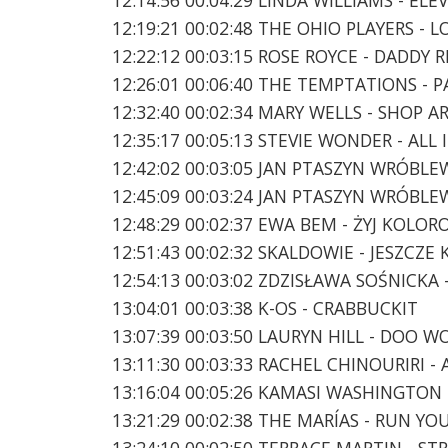
12:19:21 00:02:48 THE OHIO PLAYERS -
12:22:12 00:03:15 ROSE ROYCE - DADDY R
12:26:01 00:06:40 THE TEMPTATIONS - 
12:32:40 00:02:34 MARY WELLS - SHOP 
12:35:17 00:05:13 STEVIE WONDER - ALL 
12:42:02 00:03:05 JAN PTASZYN WRÓBLEW
12:45:09 00:03:24 JAN PTASZYN WRÓBLE
12:48:29 00:02:37 EWA BEM - ŻYJ KOLO
12:51:43 00:02:32 SKALDOWIE - JESZCZ
12:54:13 00:03:02 ZDZISŁAWA SOŚNICKA 
13:04:01 00:03:38 K-OS - CRABBUCKIT
13:07:39 00:03:50 LAURYN HILL - DOO 
13:11:30 00:03:33 RACHEL CHINOURIRI - 
13:16:04 00:05:26 KAMASI WASHINGTON 
13:21:29 00:02:38 THE MARÍAS - RUN Y
13:24:10 00:02:50 TERRACE MARTIN - S