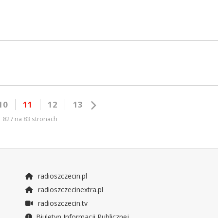
10
11
12
13
827 na 83 stronach
radioszczecin.pl
radioszczecinextra.pl
radioszczecin.tv
Biuletyn Informacji Publicznej