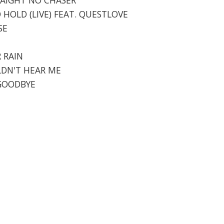
O HOLD (LIVE) FEAT. QUESTLOVE
SE
R RAIN
ULDN'T HEAR ME
 GOODBYE