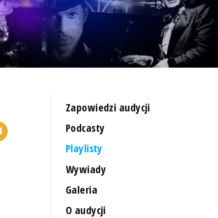
Zapowiedzi audycji
Podcasty
Playlisty
Wywiady
Galeria
O audycji