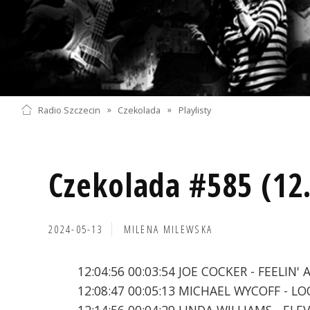
Radio Szczecin
»
Czekolada
»
Playlisty
Czekolada #585 (12
2024-05-13
MILENA MILEWSKA
12:04:56 00:03:54 JOE COCKER - FEELIN'
12:08:47 00:05:13 MICHAEL WYCOFF - L
12:14:56 00:04:29 LINDA WILLIAMS - EL