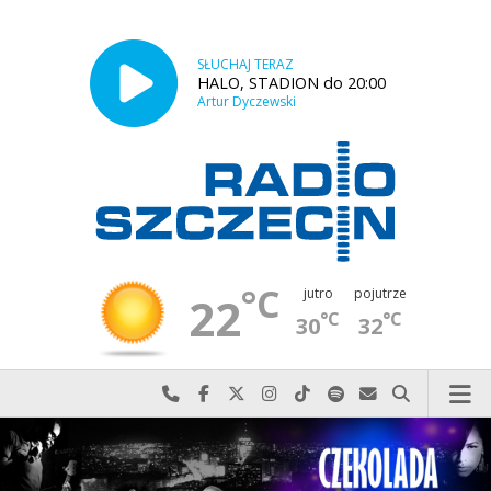
SŁUCHAJ TERAZ
HALO, STADION do 20:00
Artur Dyczewski
°C
jutro
pojutrze
22
°C
°C
30
32
Najlepiej po prostu do nas zadzwoń
Odwiedź nas na Facebook-u
Odwiedź nas na X
Odwiedź nas na Instagram-ie
Odwiedź nas na TikTok-u
Szukaj nas na Spotify
Wyślij do nas w
Szukaj