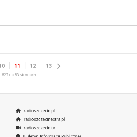
10
11
12
13
827 na 83 stronach
radioszczecin.pl
radioszczecinextra.pl
radioszczecin.tv
Biuletyn Informacji Publicznej