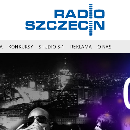
A
KONKURSY
STUDIO S-1
REKLAMA
O NAS