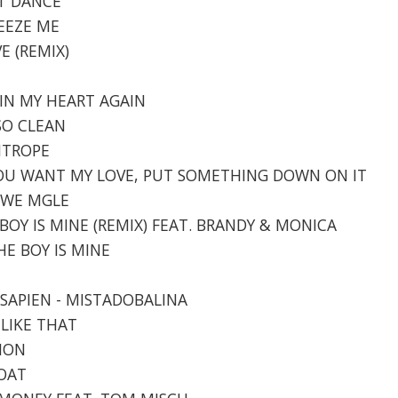
ST DANCE
UEEZE ME
VE (REMIX)
R IN MY HEART AGAIN
 SO CLEAN
GHTROPE
F YOU WANT MY LOVE, PUT SOMETHING DOWN ON IT
O WE MGLE
 BOY IS MINE (REMIX) FEAT. BRANDY & MONICA
HE BOY IS MINE
OSAPIEN - MISTADOBALINA
 LIKE THAT
ENON
BOAT