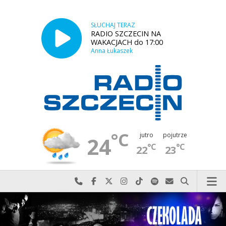
SŁUCHAJ TERAZ
RADIO SZCZECIN NA
WAKACJACH do 17:00
Anna Łukaszek
°C
jutro
pojutrze
24
°C
°C
22
23
Najlepiej po prostu do nas zadzwoń
Odwiedź nas na Facebook-u
Odwiedź nas na X
Odwiedź nas na Instagram-ie
Odwiedź nas na TikTok-u
Szukaj nas na Spotify
Wyślij do nas w
Szukaj