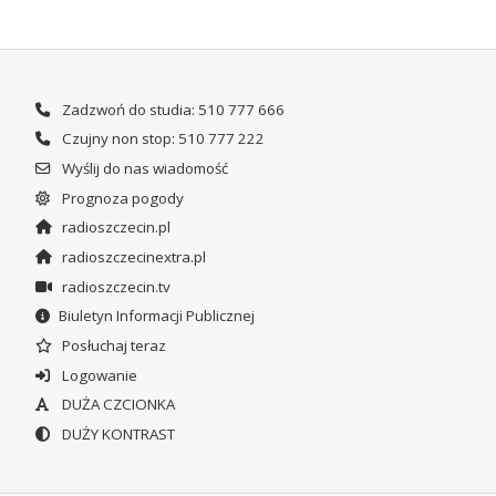
Zadzwoń do studia: 510 777 666
Czujny non stop: 510 777 222
Wyślij do nas wiadomość
Prognoza pogody
radioszczecin.pl
radioszczecinextra.pl
radioszczecin.tv
Biuletyn Informacji Publicznej
Posłuchaj teraz
Logowanie
DUŻA CZCIONKA
DUŻY KONTRAST