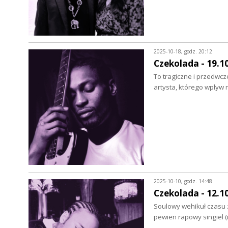
2025-10-18, godz. 20:12
Czekolada - 19.1
To tragiczne i przedwcz
artysta, którego wpływ
2025-10-10, godz. 14:48
Czekolada - 12.1
Soulowy wehikuł czasu 
pewien rapowy singiel