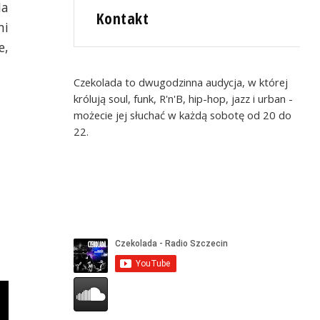
Na
Kontakt
mi
e,
Czekolada to dwugodzinna audycja, w której
królują soul, funk, R'n'B, hip-hop, jazz i urban -
możecie jej słuchać w każdą sobotę od 20 do
22.