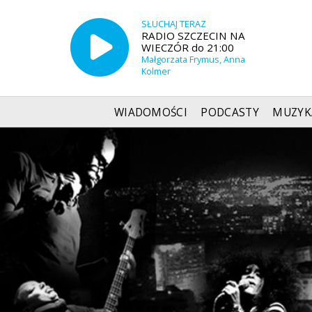
SŁUCHAJ TERAZ
RADIO SZCZECIN NA
WIECZÓR do 21:00
Małgorzata Frymus, Anna
Kolmer
WIADOMOŚCI
PODCASTY
MUZYK