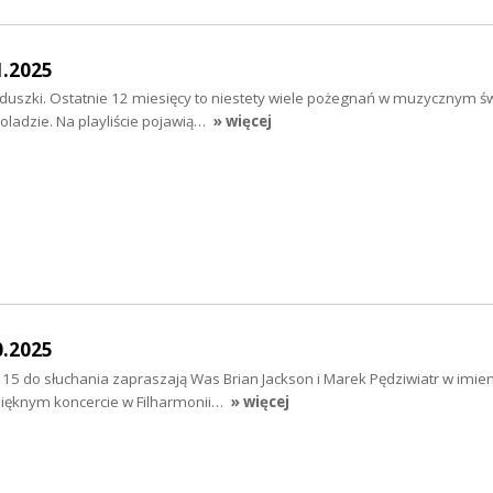
1.2025
uszki. Ostatnie 12 miesięcy to niestety wiele pożegnań w muzycznym świ
ladzie. Na playliście pojawią…
» więcej
0.2025
o 15 do słuchania zapraszają Was Brian Jackson i Marek Pędziwiatr w imie
ięknym koncercie w Filharmonii…
» więcej