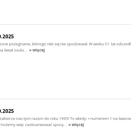
0.2025
esne pożegnanie, którego nikt się nie spodziewał. W wieku 51. lat odszedł
 na świat soulu…
» więcej
0.2025
zabierze nas tym razem do roku 1995! To wtedy: ⦁ numerem 1 na świecie
 (możemy więc zaobserwować sporą…
» więcej