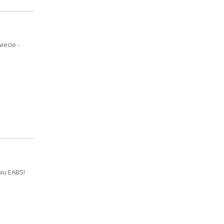
ecie -
niu EABS!