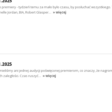
1.2025
e premiery - tydzień temu za mało było czasu, by posłuchać wszystkiego
helle Jordan, BIA, Robert Glasper…
» więcej
1.2025
mieliśmy ani jednej audycji poświęconej premierom, co znaczy, że nagro
h zaległości. Czas ruszyć…
» więcej