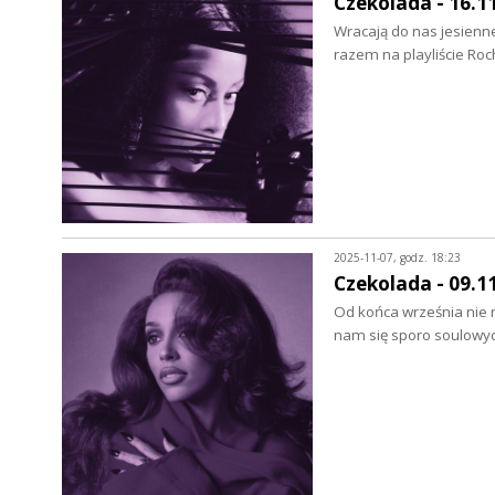
Czekolada - 16.1
Wracają do nas jesienn
razem na playliście Roc
2025-11-07, godz. 18:23
Czekolada - 09.1
Od końca września nie 
nam się sporo soulowyc