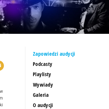
Zapowiedzi audycji
Podcasty
Playlisty
Wywiady
 w
Galeria
em
O audycji
ki