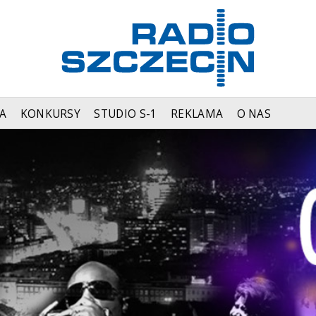
A
KONKURSY
STUDIO S-1
REKLAMA
O NAS