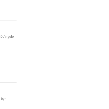
 D'Angelo -
 był