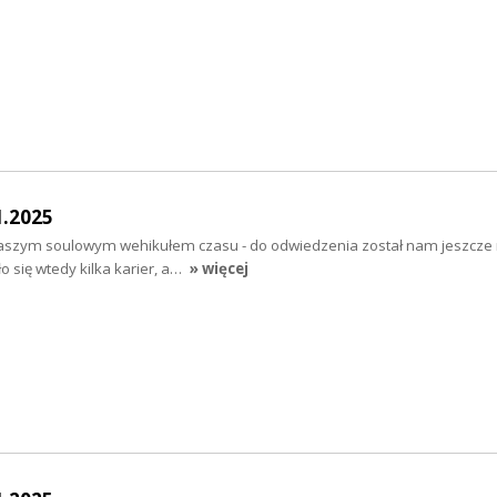
1.2025
szym soulowym wehikułem czasu - do odwiedzenia został nam jeszcze 
ło się wtedy kilka karier, a…
» więcej