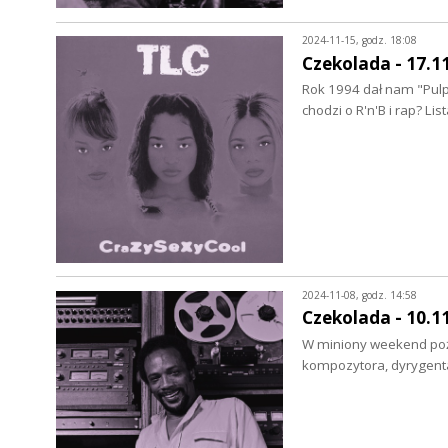
2024-11-15, godz. 18:08
Czekolada - 17.1
Rok 1994 dał nam "Pulp F
chodzi o R'n'B i rap? Li
2024-11-08, godz. 14:58
Czekolada - 10.1
W miniony weekend poż
kompozytora, dyrygenta