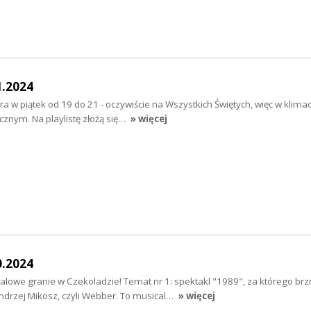
1.2024
 w piątek od 19 do 21 - oczywiście na Wszystkich Świętych, więc w klimac
cznym. Na playlistę złożą się…
» więcej
0.2024
alowe granie w Czekoladzie! Temat nr 1: spektakl "1989", za którego br
drzej Mikosz, czyli Webber. To musical…
» więcej