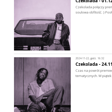
Czekolada - 01.1
Czekolada połączy premi
soulowa obfitość. :) P
2024-11-22, godz. 16:32
Czekolada - 24.1
Czas na powrót premier 
tematycznych. W piąte