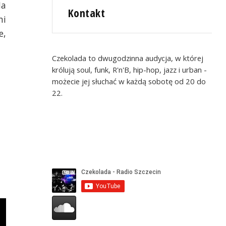
Na
Kontakt
mi
e,
Czekolada to dwugodzinna audycja, w której
królują soul, funk, R'n'B, hip-hop, jazz i urban -
możecie jej słuchać w każdą sobotę od 20 do
22.