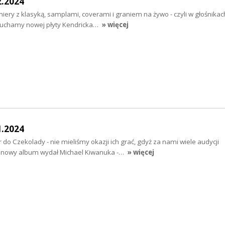
2.2024
ery z klasyką, samplami, coverami i graniem na żywo - czyli w głośnikach
osłuchamy nowej płyty Kendricka…
» więcej
1.2024
do Czekolady - nie mieliśmy okazji ich grać, gdyż za nami wiele audycji
k nowy album wydał Michael Kiwanuka -…
» więcej