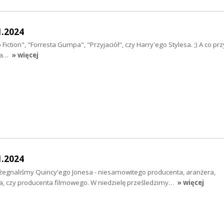
1.2024
iction", "Forresta Gumpa", "Przyjaciół", czy Harry'ego Stylesa. ;) A co przyn
sta…
» więcej
1.2024
egnaliśmy Quincy'ego Jonesa - niesamowitego producenta, aranżera,
, czy producenta filmowego. W niedzielę prześledzimy…
» więcej