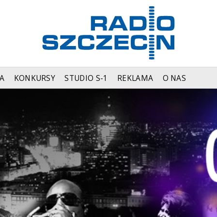
A
KONKURSY
STUDIO S-1
REKLAMA
O NAS