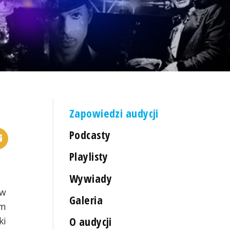
Zapowiedzi audycji
Podcasty
Playlisty
Wywiady
 w
Galeria
em
O audycji
ki