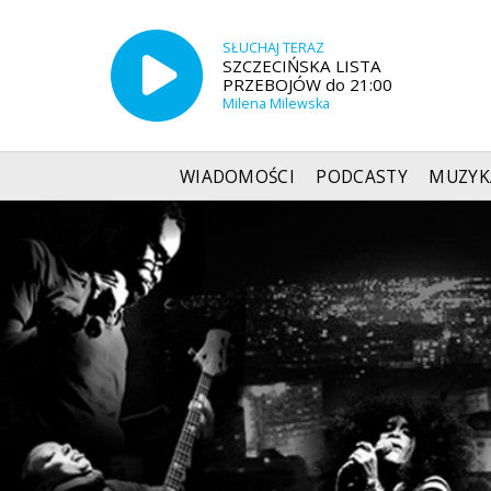
SŁUCHAJ TERAZ
SZCZECIŃSKA LISTA
PRZEBOJÓW do 21:00
Milena Milewska
WIADOMOŚCI
PODCASTY
MUZYK