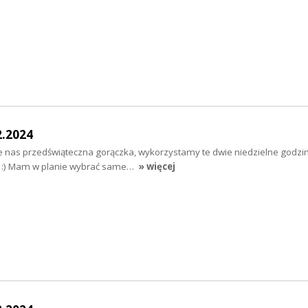
2.2024
 nas przedświąteczna gorączka, wykorzystamy te dwie niedzielne godziny
. :) Mam w planie wybrać same…
» więcej