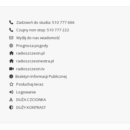
Zadzwoń do studia: 510 777 666
Czujny non stop: 510 777 222
Wyślij do nas wiadomość
Prognoza pogody
radioszczecin.pl
radioszczecinextra.pl
radioszczecin.tv
Biuletyn Informacji Publicznej
Posłuchaj teraz
Logowanie
DUŻA CZCIONKA
DUŻY KONTRAST