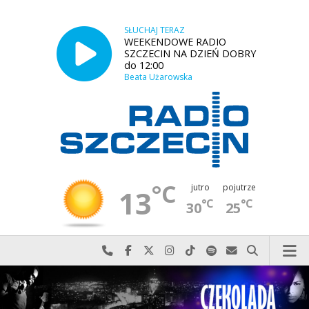
SŁUCHAJ TERAZ
WEEKENDOWE RADIO
SZCZECIN NA DZIEŃ DOBRY
do 12:00
Beata Użarowska
°C
jutro
pojutrze
13
°C
°C
30
25
Najlepiej po prostu do nas zadzwoń
Odwiedź nas na Facebook-u
Odwiedź nas na X
Odwiedź nas na Instagram-ie
Odwiedź nas na TikTok-u
Szukaj nas na Spotify
Wyślij do nas w
Szukaj