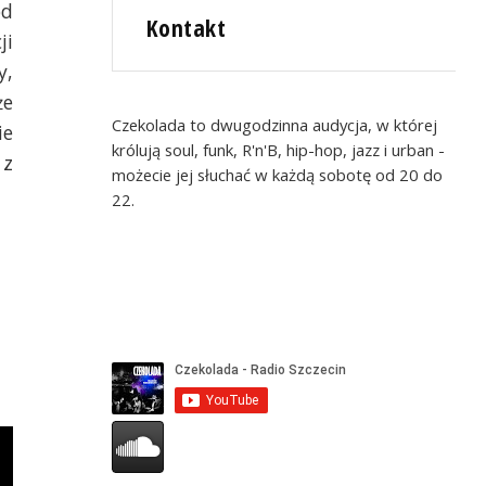
od
Kontakt
ji
y,
że
Czekolada to dwugodzinna audycja, w której
ie
królują soul, funk, R'n'B, hip-hop, jazz i urban -
 z
możecie jej słuchać w każdą sobotę od 20 do
22.