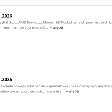
1.2026
zęli Jill Scott, A$AP Rocky, czy Moonchild? Posłuchamy ich premierowych k
rs - mocno (może zbyt mocno?)…
» więcej
1.2026
Czekolada nowego roku będzie wspominkowa - posłuchamy wybranych ko
 subiektywne i soulowe podsumowanie z…
» więcej