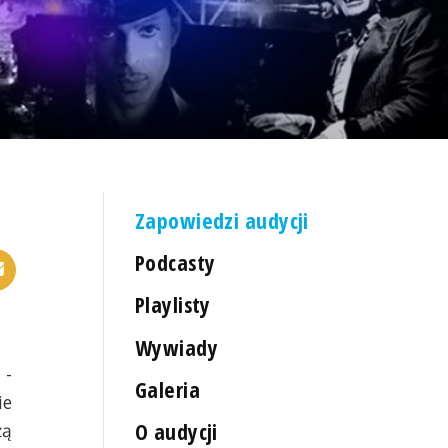
Zapowiedzi audycji
Podcasty
Playlisty
Wywiady
 -
Galeria
ie
O audycji
żą