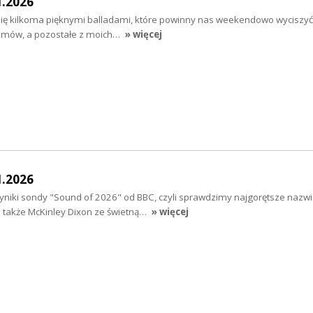
1.2026
ię kilkoma pięknymi balladami, które powinny nas weekendowo wyciszyć 
filmów, a pozostałe z moich…
» więcej
1.2026
wyniki sondy "Sound of 2026" od BBC, czyli sprawdzimy najgorętsze nazw
 także McKinley Dixon ze świetną…
» więcej