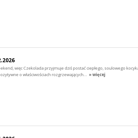
2.2026
end, więc Czekolada przyjmuje dziś postać ciepłego, soulowego kocyka.
pozytywne o właściwościach rozgrzewających…
» więcej