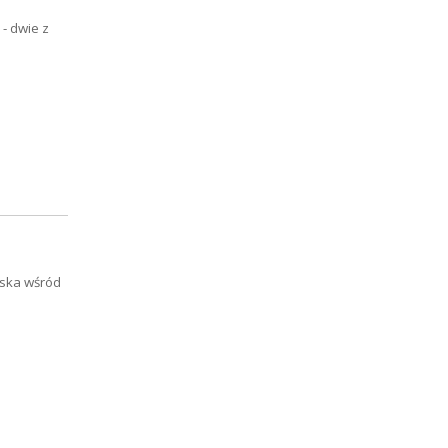
- dwie z
iska wśród