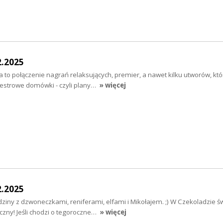
2.2025
to połączenie nagrań relaksujących, premier, a nawet kilku utworów, któ
estrowe domówki - czyli plany…
» więcej
2.2025
iny z dzwoneczkami, reniferami, elfami i Mikołajem. ;) W Czekoladzie ś
czny! Jeśli chodzi o tegoroczne…
» więcej