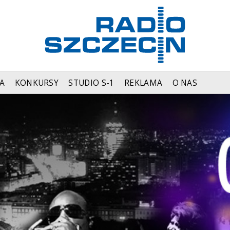
A
KONKURSY
STUDIO S-1
REKLAMA
O NAS