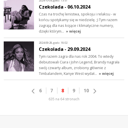
2024-10-04, godz. 13:51
Czekolada - 06.10.2024
Czas na trochę lenistwa, spokoju i relaksu - w
końcu spotykamy się w niedzielę. ;) Tym razem
zagrają dla nas kojące i klimatyczne numery,
dzięki którym…
» więcej
2024-09-28, godz. 18:02
Czekolada - 29.09.2024
Tym razem zagra dla nas rok 2004. To wtedy
debiutowali Ciara i John Legend, Brandy nagrała
swój czwarty album, zrobiony głównie z
Timbalandem, Kanye West wydał…
» więcej
6
7
8
9
10
635 na 64 stronach