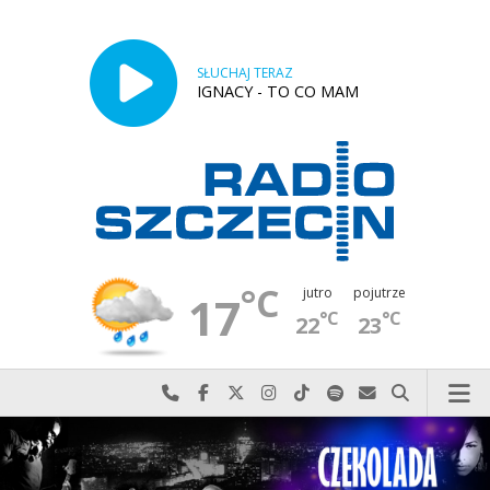
SŁUCHAJ TERAZ
IGNACY - TO CO MAM
°C
jutro
pojutrze
17
°C
°C
22
23
Najlepiej po prostu do nas zadzwoń
Odwiedź nas na Facebook-u
Odwiedź nas na X
Odwiedź nas na Instagram-ie
Odwiedź nas na TikTok-u
Szukaj nas na Spotify
Wyślij do nas w
Szukaj