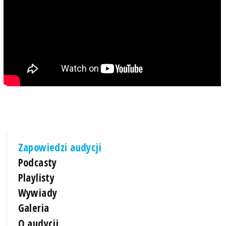
Zapowiedzi audycji
Podcasty
Playlisty
Wywiady
Galeria
O audycji