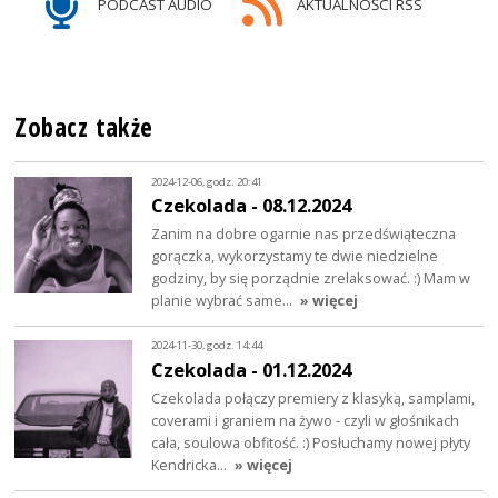
PODCAST AUDIO
AKTUALNOŚCI RSS
Zobacz także
2024-12-06, godz. 20:41
Czekolada - 08.12.2024
Zanim na dobre ogarnie nas przedświąteczna
gorączka, wykorzystamy te dwie niedzielne
godziny, by się porządnie zrelaksować. :) Mam w
planie wybrać same…
» więcej
2024-11-30, godz. 14:44
Czekolada - 01.12.2024
Czekolada połączy premiery z klasyką, samplami,
coverami i graniem na żywo - czyli w głośnikach
cała, soulowa obfitość. :) Posłuchamy nowej płyty
Kendricka…
» więcej