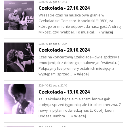
2024-10-26, godz. 16:14
Czekolada - 27.10.2024
Wreszcie czas na musicalowe granie w
Czekoladzie! Temat nr 1: spektakl "1989", za
którego brzmienie odpowiada nasz gość Andrzej
Mikosz, czyli Webber. To musical…
» więcej
2024-10-19, godz. 13:37
Czekolada - 20.10.2024
Czas na koncertową Czekoladę - dwie godziny z
emocjami jak z dobrego, soulowego festiwalu. ;)
Połączymy live premiery ostatnich miesięcy, z
występami sprzed…
» więcej
2024-10-12, godz. 20:10
Czekolada - 13.10.2024
Ta Czekolada będzie miejscami leniwa (jak
audycja sprzed tygodnia), ale i trochę taneczna. Z
nowymi płytami odwiedzą nas LL Cool J, Leon
Bridges, Kimbra i…
» więcej