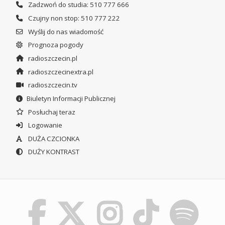
Zadzwoń do studia: 510 777 666
Czujny non stop: 510 777 222
Wyślij do nas wiadomość
Prognoza pogody
radioszczecin.pl
radioszczecinextra.pl
radioszczecin.tv
Biuletyn Informacji Publicznej
Posłuchaj teraz
Logowanie
DUŻA CZCIONKA
DUŻY KONTRAST