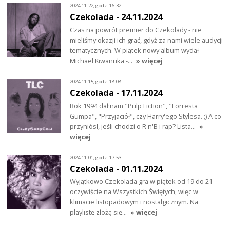
2024-11-22, godz. 16:32
Czekolada - 24.11.2024
Czas na powrót premier do Czekolady - nie
mieliśmy okazji ich grać, gdyż za nami wiele audycji
tematycznych. W piątek nowy album wydał
Michael Kiwanuka -…
» więcej
2024-11-15, godz. 18:08
Czekolada - 17.11.2024
Rok 1994 dał nam "Pulp Fiction", "Forresta
Gumpa", "Przyjaciół", czy Harry'ego Stylesa. ;) A co
przyniósł, jeśli chodzi o R'n'B i rap? Lista…
»
więcej
2024-11-01, godz. 17:53
Czekolada - 01.11.2024
Wyjątkowo Czekolada gra w piątek od 19 do 21 -
oczywiście na Wszystkich Świętych, więc w
klimacie listopadowym i nostalgicznym. Na
playlistę złożą się…
» więcej