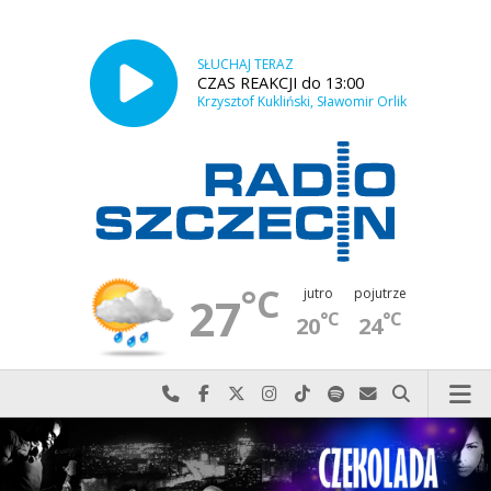
SŁUCHAJ TERAZ
CZAS REAKCJI do 13:00
Krzysztof Kukliński, Sławomir Orlik
°C
jutro
pojutrze
27
°C
°C
20
24
Najlepiej po prostu do nas zadzwoń
Odwiedź nas na Facebook-u
Odwiedź nas na X
Odwiedź nas na Instagram-ie
Odwiedź nas na TikTok-u
Szukaj nas na Spotify
Wyślij do nas w
Szukaj