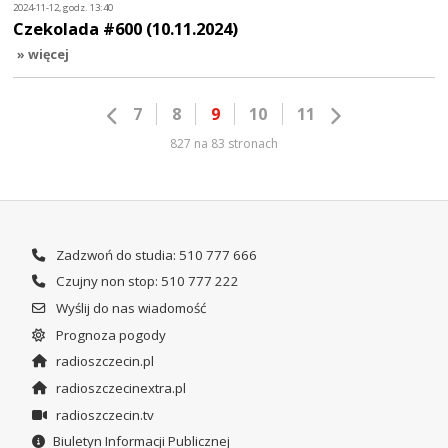
2024-11-12, godz. 13:40
Czekolada #600 (10.11.2024)
» więcej
7
8
9
10
11
827 na 83 stronach
Zadzwoń do studia: 510 777 666
Czujny non stop: 510 777 222
Wyślij do nas wiadomość
Prognoza pogody
radioszczecin.pl
radioszczecinextra.pl
radioszczecin.tv
Biuletyn Informacji Publicznej