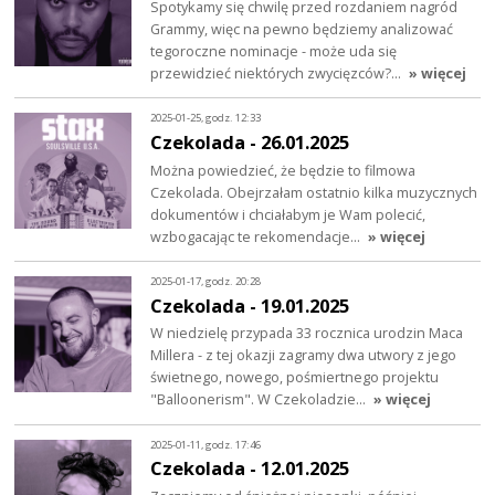
Spotykamy się chwilę przed rozdaniem nagród
Grammy, więc na pewno będziemy analizować
tegoroczne nominacje - może uda się
przewidzieć niektórych zwycięzców?…
» więcej
2025-01-25, godz. 12:33
Czekolada - 26.01.2025
Można powiedzieć, że będzie to filmowa
Czekolada. Obejrzałam ostatnio kilka muzycznych
dokumentów i chciałabym je Wam polecić,
wzbogacając te rekomendacje…
» więcej
2025-01-17, godz. 20:28
Czekolada - 19.01.2025
W niedzielę przypada 33 rocznica urodzin Maca
Millera - z tej okazji zagramy dwa utwory z jego
świetnego, nowego, pośmiertnego projektu
"Balloonerism". W Czekoladzie…
» więcej
2025-01-11, godz. 17:46
Czekolada - 12.01.2025