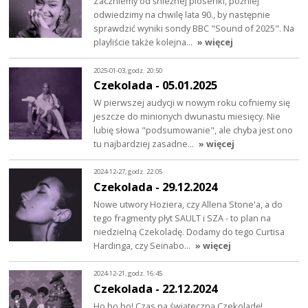
Zaczniemy od śnieżnej piosenki, później
odwiedzimy na chwilę lata 90., by następnie
sprawdzić wyniki sondy BBC "Sound of 2025". Na
playliście także kolejna…
» więcej
2025-01-03, godz. 20:50
Czekolada - 05.01.2025
W pierwszej audycji w nowym roku cofniemy się
jeszcze do minionych dwunastu miesięcy. Nie
lubię słowa "podsumowanie", ale chyba jest ono
tu najbardziej zasadne…
» więcej
2024-12-27, godz. 22:05
Czekolada - 29.12.2024
Nowe utwory Hoziera, czy Allena Stone'a, a do
tego fragmenty płyt SAULT i SZA - to plan na
niedzielną Czekoladę. Dodamy do tego Curtisa
Hardinga, czy Seinabo…
» więcej
2024-12-21, godz. 16:45
Czekolada - 22.12.2024
Ho ho ho! Czas na świąteczną Czekoladę!