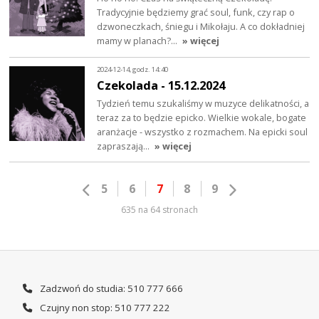
Tradycyjnie będziemy grać soul, funk, czy rap o
dzwoneczkach, śniegu i Mikołaju. A co dokładniej
mamy w planach?…
» więcej
2024-12-14, godz. 14:40
Czekolada - 15.12.2024
Tydzień temu szukaliśmy w muzyce delikatności, a
teraz za to będzie epicko. Wielkie wokale, bogate
aranżacje - wszystko z rozmachem. Na epicki soul
zapraszają…
» więcej
5
6
7
8
9
635 na 64 stronach
Zadzwoń do studia: 510 777 666
Czujny non stop: 510 777 222