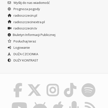
Wyślij do nas wiadomość
Prognoza pogody
radioszczecin.pl
radioszczecinextra.pl
radioszczecin.tv
Biuletyn Informacji Publicznej
Posłuchaj teraz
Logowanie
DUŻA CZCIONKA
DUŻY KONTRAST