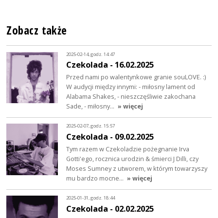
Zobacz także
2025-02-14, godz. 14:47
Czekolada - 16.02.2025
Przed nami po walentynkowe granie souLOVE. :)
W audycji między innymi: - miłosny lament od
Alabama Shakes, - nieszczęśliwie zakochana
Sade, - miłosny…
» więcej
2025-02-07, godz. 15:57
Czekolada - 09.02.2025
Tym razem w Czekoladzie pożegnanie Irva
Gotti'ego, rocznica urodzin & śmierci J Dilli, czy
Moses Sumney z utworem, w którym towarzyszy
mu bardzo mocne…
» więcej
2025-01-31, godz. 18:44
Czekolada - 02.02.2025