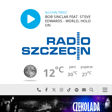
SŁUCHAJ TERAZ
BOB SINCLAR FEAT. STEVE
EDWARDS - WORLD, HOLD
ON
°C
jutro
pojutrze
12
°C
°C
30
27
Najlepiej po prostu do nas zadzwoń
Odwiedź nas na Facebook-u
Odwiedź nas na X
Odwiedź nas na Instagram-ie
Odwiedź nas na TikTok-u
Szukaj nas na Spotify
Wyślij do nas w
Szukaj