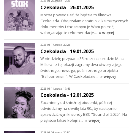
2025-01-25, godz. 12:33
Czekolada - 26.01.2025
Można powiedzieć, że będzie to filmowa
Czekolada. Obejrzałam ostatnio kilka muzycznych
dokumentów i chciałabym je Wam polecić,
wzbogacając te rekomendacje…
» więcej
2025-01-17, godz. 20:28
Czekolada - 19.01.2025
W niedzielę przypada 33 rocznica urodzin Maca
Millera - z tej okazji zagramy dwa utwory z jego
świetnego, nowego, pośmiertnego projektu
"Balloonerism". W Czekoladzie…
» więcej
2025-01-11, godz. 17:46
Czekolada - 12.01.2025
Zaczniemy od śnieżnej piosenki, później
odwiedzimy na chwilę lata 90., by następnie
sprawdzić wyniki sondy BBC "Sound of 2025". Na
playliście także kolejna…
» więcej
2025-01-03, godz. 20:50