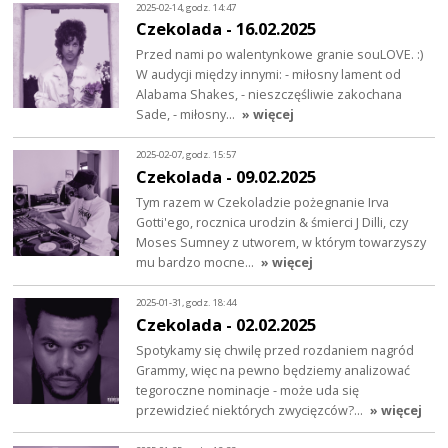
2025-02-14, godz. 14:47
Czekolada - 16.02.2025
Przed nami po walentynkowe granie souLOVE. :)
W audycji między innymi: - miłosny lament od
Alabama Shakes, - nieszczęśliwie zakochana
Sade, - miłosny…
» więcej
2025-02-07, godz. 15:57
Czekolada - 09.02.2025
Tym razem w Czekoladzie pożegnanie Irva
Gotti'ego, rocznica urodzin & śmierci J Dilli, czy
Moses Sumney z utworem, w którym towarzyszy
mu bardzo mocne…
» więcej
2025-01-31, godz. 18:44
Czekolada - 02.02.2025
Spotykamy się chwilę przed rozdaniem nagród
Grammy, więc na pewno będziemy analizować
tegoroczne nominacje - może uda się
przewidzieć niektórych zwycięzców?…
» więcej