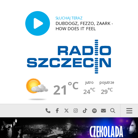
SŁUCHAJ TERAZ
DUBDOGZ, FEZZO, ZAARK -
HOW DOES IT FEEL
°C
jutro
pojutrze
21
°C
°C
24
29
Najlepiej po prostu do nas zadzwoń
Odwiedź nas na Facebook-u
Odwiedź nas na X
Odwiedź nas na Instagram-ie
Odwiedź nas na TikTok-u
Szukaj nas na Spotify
Wyślij do nas w
Szukaj