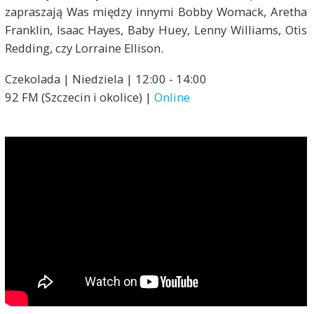
zapraszają Was między innymi Bobby Womack, Aretha
Franklin, Isaac Hayes, Baby Huey, Lenny Williams, Otis
Redding, czy Lorraine Ellison.
Czekolada | Niedziela | 12:00 - 14:00
92 FM (Szczecin i okolice) |
Online