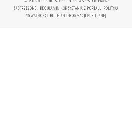
© POLSKIE RADIO SZCZECIN SA. WSZYSTKIE PRAWA
ZASTRZEŻONE.
REGULAMIN KORZYSTANIA Z PORTALU
POLITYKA
PRYWATNOŚCI
BIULETYN INFORMACJI PUBLICZNEJ