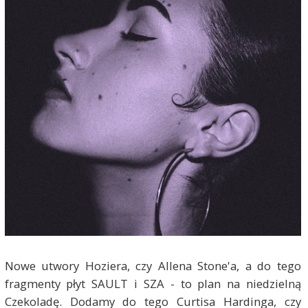
Nowe utwory Hoziera, czy Allena Stone'a, a do tego
fragmenty płyt SAULT i SZA - to plan na niedzielną
Czekoladę. Dodamy do tego Curtisa Hardinga, czy