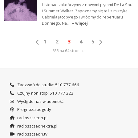
Listopad zakończymy z nowymi płytami De La Soul
i Summer Walker. Zapoznamy się też z muzyką
Gabriela Jacoby'ego i wrócimy do repertuaru
Donniego. Na…
» więcej
1
2
3
4
5
635 na 64 stronach
Zadzwoń do studia: 510 777 666
Czujny non stop: 510 777 222
Wyślij do nas wiadomość
Prognoza pogody
radioszczecin.pl
radioszczecinextra.pl
radioszczecin.tv