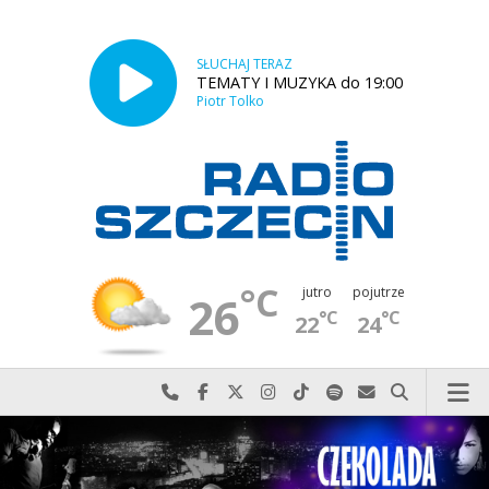
SŁUCHAJ TERAZ
TEMATY I MUZYKA do 19:00
Piotr Tolko
°C
jutro
pojutrze
26
°C
°C
22
24
Najlepiej po prostu do nas zadzwoń
Odwiedź nas na Facebook-u
Odwiedź nas na X
Odwiedź nas na Instagram-ie
Odwiedź nas na TikTok-u
Szukaj nas na Spotify
Wyślij do nas w
Szukaj