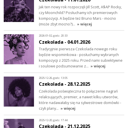
Jak ten nowy rok rozpoczęli Jill Scott, A$AP Rocky,
czy Moonchild? Posłuchamy ich premierowych
kompozycji. A będzie też Bruno Mars - mocno
(może zbyt mocno?)…
» więcej
2026-01-02, godz. 20:33
Czekolada - 04.01.2026
Tradycyjnie pierwsza Czekolada nowego roku
będzie wspominkowa - posłuchamy wybranych
kompozycji z 2025 roku. Przed nami subiektywne
i soulowe podsumowanie z…
» więcej
2025-12-26, godz. 13:05
Czekolada - 28.12.2025
Czekolada poświąteczna to połączenie nagrań
relaksujących, premier, a nawet kilku utworów,
które nadawałaby się na sylwestrowe domówki -
czyli plany…
» więcej
2025-12-20, godz. 17:44
Czekolada - 21.12.2025