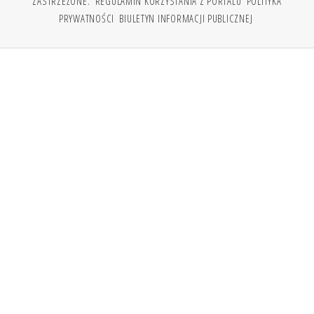
ZASTRZEŻONE.
REGULAMIN KORZYSTANIA Z PORTALU
POLITYKA
PRYWATNOŚCI
BIULETYN INFORMACJI PUBLICZNEJ