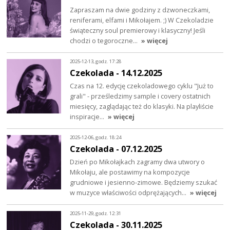
Zapraszam na dwie godziny z dzwoneczkami,
reniferami, elfami i Mikołajem. ;) W Czekoladzie
świąteczny soul premierowy i klasyczny! Jeśli
chodzi o tegoroczne…
» więcej
2025-12-13, godz. 17:28
Czekolada - 14.12.2025
Czas na 12. edycję czekoladowego cyklu "Już to
grali" - prześledzimy sample i covery ostatnich
miesięcy, zaglądając też do klasyki. Na playliście
inspiracje…
» więcej
2025-12-06, godz. 18:24
Czekolada - 07.12.2025
Dzień po Mikołajkach zagramy dwa utwory o
Mikołaju, ale postawimy na kompozycje
grudniowe i jesienno-zimowe. Będziemy szukać
w muzyce właściwości odprężających…
» więcej
2025-11-29, godz. 12:31
Czekolada - 30.11.2025