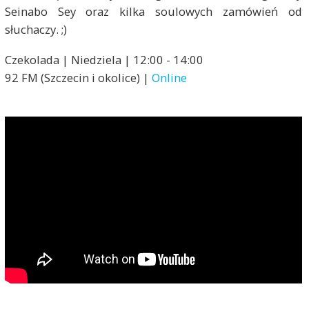
Seinabo Sey oraz kilka soulowych zamówień od
słuchaczy. ;)
Czekolada | Niedziela | 12:00 - 14:00
92 FM (Szczecin i okolice) |
Online