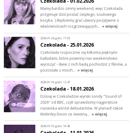
Czekolada - 01.02.2026
Mamy bardzo zimny weekend, więc Czekolada
przyjmuje dziś postać ciepłego, soulowego
kocyka. :) Będziemy grać utwory pozytywne o
właściwościach rozgrzewających…
» więcej
2026-01-24, godz. 17:55
Czekolada - 25.01.2026
Czekolada rozpocznie się kilkoma pięknymi
balladami, które powinny nas weekendowo
wyciszyć - dwie z nich będą pochodzić z filmów, a
pozostałe z moich…
» więcej
2026-01-18, godz. 12:47
Czekolada - 18.01.2026
Dzisiaj w Czekoladzie wyniki sondy "Sound of
2026" od BBC, czyli sprawdzimy najgorętsze
nazwiska wśród debiutantów. W planach także
McKinley Dixon ze świetną…
» więcej
2026-01-10, godz. 16:46
Czekolada - 11.01.2026