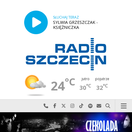
SŁUCHAJ TERAZ
SYLWIA GRZESZCZAK -
KSIĘŻNICZKA
°C
jutro
pojutrze
24
°C
°C
30
32
Najlepiej po prostu do nas zadzwoń
Odwiedź nas na Facebook-u
Odwiedź nas na X
Odwiedź nas na Instagram-ie
Odwiedź nas na TikTok-u
Szukaj nas na Spotify
Wyślij do nas w
Szukaj