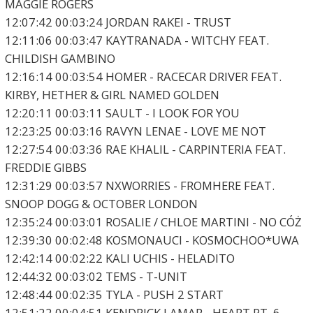
MAGGIE ROGERS
12:07:42 00:03:24 JORDAN RAKEI - TRUST
12:11:06 00:03:47 KAYTRANADA - WITCHY FEAT.
CHILDISH GAMBINO
12:16:14 00:03:54 HOMER - RACECAR DRIVER FEAT.
KIRBY, HETHER & GIRL NAMED GOLDEN
12:20:11 00:03:11 SAULT - I LOOK FOR YOU
12:23:25 00:03:16 RAVYN LENAE - LOVE ME NOT
12:27:54 00:03:36 RAE KHALIL - CARPINTERIA FEAT.
FREDDIE GIBBS
12:31:29 00:03:57 NXWORRIES - FROMHERE FEAT.
SNOOP DOGG & OCTOBER LONDON
12:35:24 00:03:01 ROSALIE / CHLOE MARTINI - NO CÓŻ
12:39:30 00:02:48 KOSMONAUCI - KOSMOCHOO*UWA
12:42:14 00:02:22 KALI UCHIS - HELADITO
12:44:32 00:03:02 TEMS - T-UNIT
12:48:44 00:02:35 TYLA - PUSH 2 START
12:51:22 00:04:51 KENDRICK LAMAR - HEART PT. 6