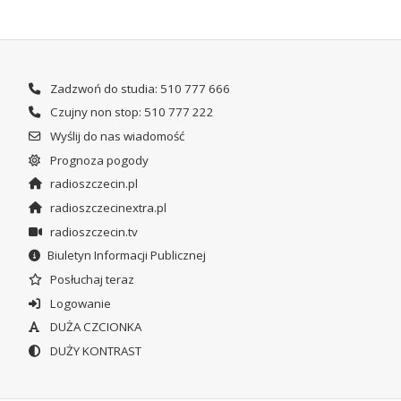
Zadzwoń do studia: 510 777 666
Czujny non stop: 510 777 222
Wyślij do nas wiadomość
Prognoza pogody
radioszczecin.pl
radioszczecinextra.pl
radioszczecin.tv
Biuletyn Informacji Publicznej
Posłuchaj teraz
Logowanie
DUŻA CZCIONKA
DUŻY KONTRAST