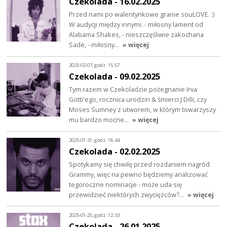
Czekolada - 16.02.2025
Przed nami po walentynkowe granie souLOVE. :)
W audycji między innymi: - miłosny lament od
Alabama Shakes, - nieszczęśliwie zakochana
Sade, - miłosny…
» więcej
2025-02-07, godz. 15:57
Czekolada - 09.02.2025
Tym razem w Czekoladzie pożegnanie Irva
Gotti'ego, rocznica urodzin & śmierci J Dilli, czy
Moses Sumney z utworem, w którym towarzyszy
mu bardzo mocne…
» więcej
2025-01-31, godz. 18:44
Czekolada - 02.02.2025
Spotykamy się chwilę przed rozdaniem nagród
Grammy, więc na pewno będziemy analizować
tegoroczne nominacje - może uda się
przewidzieć niektórych zwycięzców?…
» więcej
2025-01-25, godz. 12:33
Czekolada - 26.01.2025