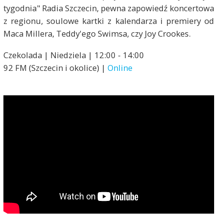
tygodnia" Radia Szczecin, pewna zapowiedź koncertowa
z regionu, soulowe kartki z kalendarza i premiery od
Maca Millera, Teddy'ego Swimsa, czy Joy Crookes.
Czekolada | Niedziela | 12:00 - 14:00
92 FM (Szczecin i okolice) |
Online