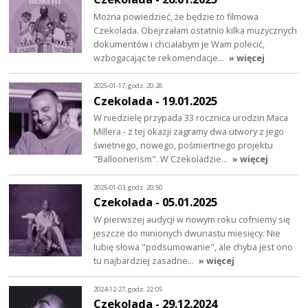
Można powiedzieć, że będzie to filmowa
Czekolada. Obejrzałam ostatnio kilka muzycznych
dokumentów i chciałabym je Wam polecić,
wzbogacając te rekomendacje…
» więcej
2025-01-17, godz. 20:28
Czekolada - 19.01.2025
W niedzielę przypada 33 rocznica urodzin Maca
Millera - z tej okazji zagramy dwa utwory z jego
świetnego, nowego, pośmiertnego projektu
"Balloonerism". W Czekoladzie…
» więcej
2025-01-03, godz. 20:50
Czekolada - 05.01.2025
W pierwszej audycji w nowym roku cofniemy się
jeszcze do minionych dwunastu miesięcy. Nie
lubię słowa "podsumowanie", ale chyba jest ono
tu najbardziej zasadne…
» więcej
2024-12-27, godz. 22:05
Czekolada - 29.12.2024