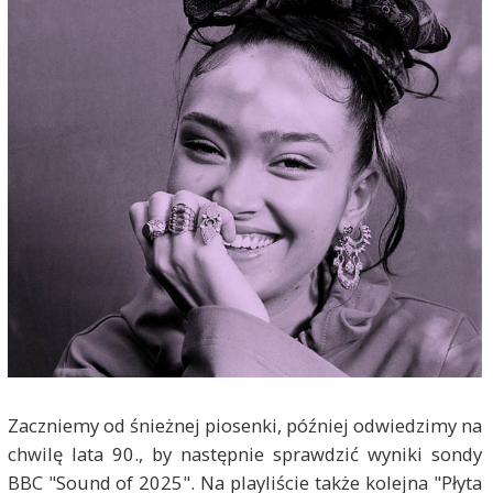
Zaczniemy od śnieżnej piosenki, później odwiedzimy na
chwilę lata 90., by następnie sprawdzić wyniki sondy
BBC "Sound of 2025". Na playliście także kolejna "Płyta