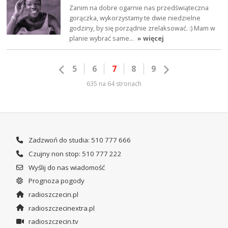
Zanim na dobre ogarnie nas przedświąteczna
gorączka, wykorzystamy te dwie niedzielne
godziny, by się porządnie zrelaksować. :) Mam w
planie wybrać same…
» więcej
5
6
7
8
9
635 na 64 stronach
Zadzwoń do studia: 510 777 666
Czujny non stop: 510 777 222
Wyślij do nas wiadomość
Prognoza pogody
radioszczecin.pl
radioszczecinextra.pl
radioszczecin.tv