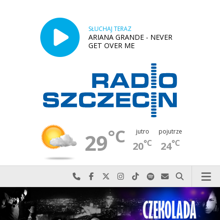
SŁUCHAJ TERAZ
ARIANA GRANDE - NEVER
GET OVER ME
°C
jutro
pojutrze
29
°C
°C
20
24
Najlepiej po prostu do nas zadzwoń
Odwiedź nas na Facebook-u
Odwiedź nas na X
Odwiedź nas na Instagram-ie
Odwiedź nas na TikTok-u
Szukaj nas na Spotify
Wyślij do nas w
Szukaj