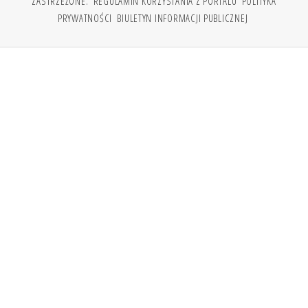
ZASTRZEŻONE.
REGULAMIN KORZYSTANIA Z PORTALU
POLITYKA
PRYWATNOŚCI
BIULETYN INFORMACJI PUBLICZNEJ