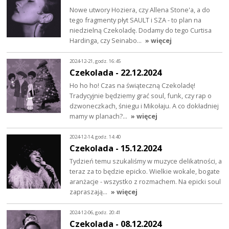
Nowe utwory Hoziera, czy Allena Stone'a, a do
tego fragmenty płyt SAULT i SZA - to plan na
niedzielną Czekoladę. Dodamy do tego Curtisa
Hardinga, czy Seinabo…
» więcej
2024-12-21, godz. 16:45
Czekolada - 22.12.2024
Ho ho ho! Czas na świąteczną Czekoladę!
Tradycyjnie będziemy grać soul, funk, czy rap o
dzwoneczkach, śniegu i Mikołaju. A co dokładniej
mamy w planach?…
» więcej
2024-12-14, godz. 14:40
Czekolada - 15.12.2024
Tydzień temu szukaliśmy w muzyce delikatności, a
teraz za to będzie epicko. Wielkie wokale, bogate
aranżacje - wszystko z rozmachem. Na epicki soul
zapraszają…
» więcej
2024-12-06, godz. 20:41
Czekolada - 08.12.2024