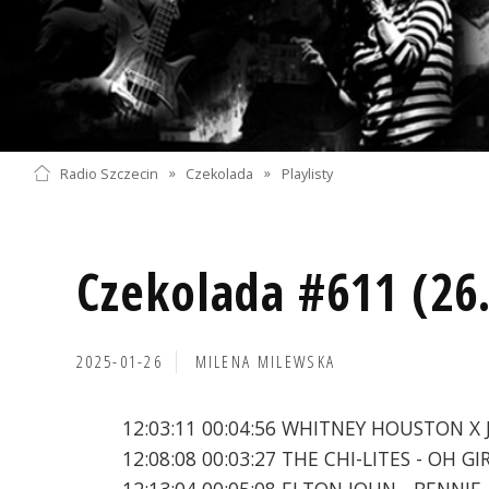
Radio Szczecin
»
Czekolada
»
Playlisty
Czekolada #611 (26
2025-01-26
MILENA MILEWSKA
12:03:11 00:04:56 WHITNEY HOUSTON X
12:08:08 00:03:27 THE CHI-LITES - OH GI
12:13:04 00:05:08 ELTON JOHN - BENNIE