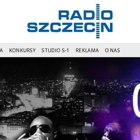
A
KONKURSY
STUDIO S-1
REKLAMA
O NAS