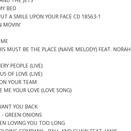
 MY BED
PUT A SMILE UPON YOUR FACE CD 18563-1
ON MOVIN'
E
T ME
HIS MUST BE THE PLACE (NAIVE MELODY) FEAT. NORAH
ERY PEOPLE (LIVE)
US OF LOVE (LIVE)
M ON YOUR TEAM
IVE ME YOUR LOVE (LOVE SONG)
E
I WANT YOU BACK
S - GREEN ONIONS
 BEEN LOVING YOU TOO LONG
HOLDING COMPANY - BALL AND CHAIN FEAT. JANIS