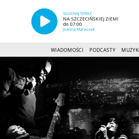
SŁUCHAJ TERAZ
NA SZCZECIŃSKIEJ ZIEMI
do 07:00
Joanna Maraszek
WIADOMOŚCI
PODCASTY
MUZYK