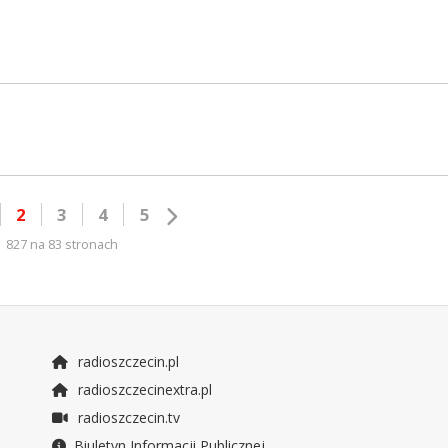
2
3
4
5
827 na 83 stronach
radioszczecin.pl
radioszczecinextra.pl
radioszczecin.tv
Biuletyn Informacji Publicznej