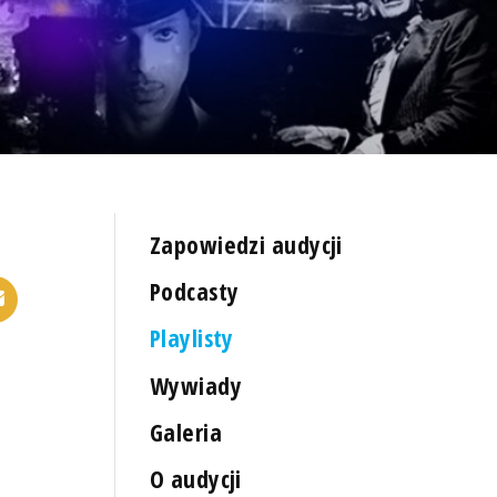
Zapowiedzi audycji
Podcasty
Playlisty
Wywiady
Galeria
O audycji