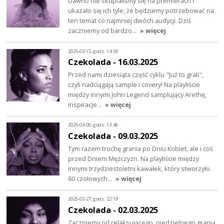
Dawno nie skupialiśmy się na premierach i
ukazało się ich tyle, że będziemy potrzebować na
ten temat co najmniej dwóch audycji. Dziś
zaczniemy od bardzo…
» więcej
2025-03-15, godz. 14:59
Czekolada - 16.03.2025
Przed nami dziesiąta część cyklu "Już to grali",
czyli nadciągają sample i covery! Na playliście
między innymi John Legend samplujący Arethę,
inspiracje…
» więcej
2025-03-08, godz. 13:46
Czekolada - 09.03.2025
Tym razem trochę grania po Dniu Kobiet, ale i coś
przed Dniem Mężczyzn. Na playliście między
innymi trzydziestoletni kawałek, który stworzyło
60 czołowych…
» więcej
2025-02-27, godz. 22:19
Czekolada - 02.03.2025
Zaczniemy od relaksującego, niedzielnego grania,