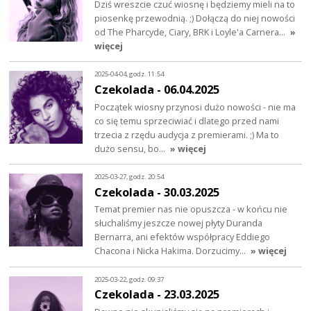
Dziś wreszcie czuć wiosnę i będziemy mieli na to
piosenkę przewodnią. ;) Dołączą do niej nowości
od The Pharcyde, Ciary, BRK i Loyle'a Carnera…
»
więcej
2025-04-04, godz. 11:54
Czekolada - 06.04.2025
Początek wiosny przynosi dużo nowości - nie ma
co się temu sprzeciwiać i dlatego przed nami
trzecia z rzędu audycja z premierami. ;) Ma to
dużo sensu, bo…
» więcej
2025-03-27, godz. 20:54
Czekolada - 30.03.2025
Temat premier nas nie opuszcza - w końcu nie
słuchaliśmy jeszcze nowej płyty Duranda
Bernarra, ani efektów współpracy Eddiego
Chacona i Nicka Hakima. Dorzucimy…
» więcej
2025-03-22, godz. 09:37
Czekolada - 23.03.2025