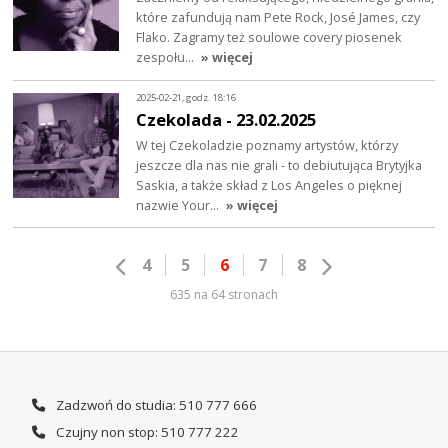
które zafundują nam Pete Rock, José James, czy
Flako. Zagramy też soulowe covery piosenek
zespołu…
» więcej
2025-02-21, godz. 18:16
Czekolada - 23.02.2025
W tej Czekoladzie poznamy artystów, którzy
jeszcze dla nas nie grali - to debiutująca Brytyjka
Saskia, a także skład z Los Angeles o pięknej
nazwie Your…
» więcej
4
5
6
7
8
635 na 64 stronach
Zadzwoń do studia: 510 777 666
Czujny non stop: 510 777 222