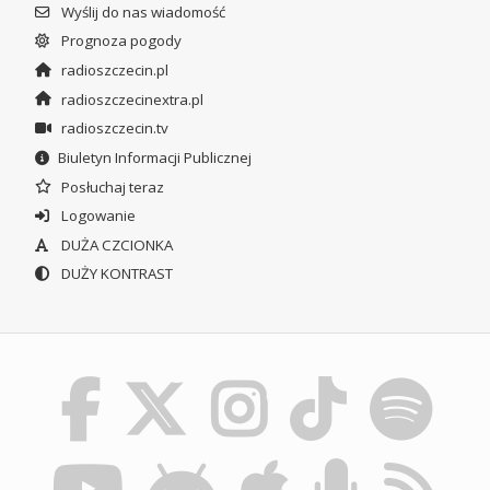
Wyślij do nas wiadomość
Prognoza pogody
radioszczecin.pl
radioszczecinextra.pl
radioszczecin.tv
Biuletyn Informacji Publicznej
Posłuchaj teraz
Logowanie
DUŻA CZCIONKA
DUŻY KONTRAST