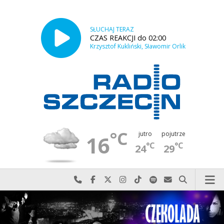
SŁUCHAJ TERAZ
CZAS REAKCJI do 02:00
Krzysztof Kukliński, Sławomir Orlik
°C
jutro
pojutrze
16
°C
°C
24
29
Najlepiej po prostu do nas zadzwoń
Odwiedź nas na Facebook-u
Odwiedź nas na X
Odwiedź nas na Instagram-ie
Odwiedź nas na TikTok-u
Szukaj nas na Spotify
Wyślij do nas w
Szukaj