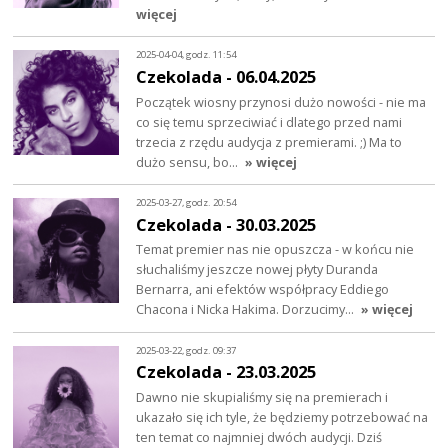
więcej
2025-04-04, godz. 11:54
Czekolada - 06.04.2025
Początek wiosny przynosi dużo nowości - nie ma
co się temu sprzeciwiać i dlatego przed nami
trzecia z rzędu audycja z premierami. ;) Ma to
dużo sensu, bo…
» więcej
2025-03-27, godz. 20:54
Czekolada - 30.03.2025
Temat premier nas nie opuszcza - w końcu nie
słuchaliśmy jeszcze nowej płyty Duranda
Bernarra, ani efektów współpracy Eddiego
Chacona i Nicka Hakima. Dorzucimy…
» więcej
2025-03-22, godz. 09:37
Czekolada - 23.03.2025
Dawno nie skupialiśmy się na premierach i
ukazało się ich tyle, że będziemy potrzebować na
ten temat co najmniej dwóch audycji. Dziś