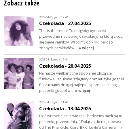
Zobacz także
2025-04-25, godz. 17:44
Czekolada - 27.04.2025
This is the remix! To mogłoby być hasło
przewodnie następnej Czekolady, na którą złożą
się same remiksy. Wrócimy do kilku bardzo
znanych przykładów…
» więcej
2025-04-18, godz. 17:44
Czekolada - 20.04.2025
Na nasze wielkanocne spotkanie złożą się
funkowe i soulowe szlagiery oraz muzyka gospel.
Posłuchamy drugiej najlepiej sprzedającej się
piosenki gospel w…
» więcej
2025-04-13, godz. 11:47
Czekolada - 13.04.2025
Dziś wreszcie czuć wiosnę i będziemy mieli na to
piosenkę przewodnią. ;) Dołączą do niej nowości
od The Pharcyde, Ciary, BRK i Loyle'a Carnera…
»