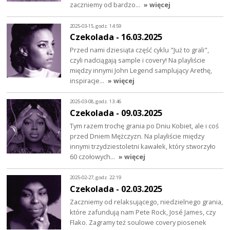
zaczniemy od bardzo…
» więcej
2025-03-15, godz. 14:59
Czekolada - 16.03.2025
Przed nami dziesiąta część cyklu "Już to grali",
czyli nadciągają sample i covery! Na playliście
między innymi John Legend samplujący Arethę,
inspiracje…
» więcej
2025-03-08, godz. 13:46
Czekolada - 09.03.2025
Tym razem trochę grania po Dniu Kobiet, ale i coś
przed Dniem Mężczyzn. Na playliście między
innymi trzydziestoletni kawałek, który stworzyło
60 czołowych…
» więcej
2025-02-27, godz. 22:19
Czekolada - 02.03.2025
Zaczniemy od relaksującego, niedzielnego grania,
które zafundują nam Pete Rock, José James, czy
Flako. Zagramy też soulowe covery piosenek