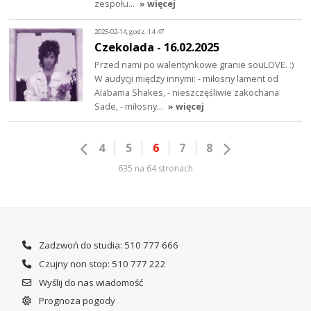
zespołu…
» więcej
2025-02-14, godz. 14:47
Czekolada - 16.02.2025
Przed nami po walentynkowe granie souLOVE. :)
W audycji między innymi: - miłosny lament od
Alabama Shakes, - nieszczęśliwie zakochana
Sade, - miłosny…
» więcej
4
5
6
7
8
635 na 64 stronach
Zadzwoń do studia: 510 777 666
Czujny non stop: 510 777 222
Wyślij do nas wiadomość
Prognoza pogody