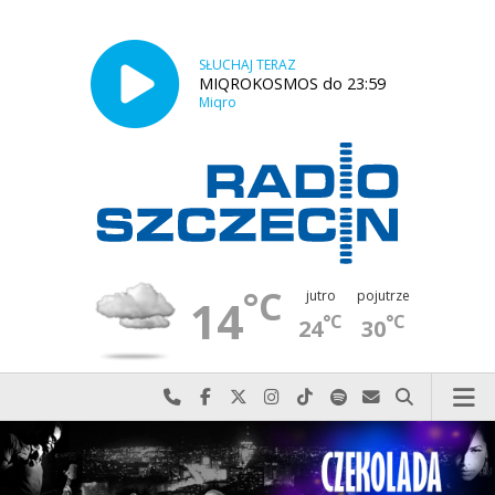
SŁUCHAJ TERAZ
MIQROKOSMOS do 23:59
Miqro
°C
jutro
pojutrze
14
°C
°C
24
30
Najlepiej po prostu do nas zadzwoń
Odwiedź nas na Facebook-u
Odwiedź nas na X
Odwiedź nas na Instagram-ie
Odwiedź nas na TikTok-u
Szukaj nas na Spotify
Wyślij do nas w
Szukaj