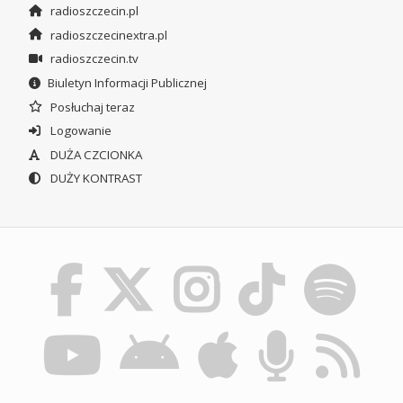
radioszczecin.pl
radioszczecinextra.pl
radioszczecin.tv
Biuletyn Informacji Publicznej
Posłuchaj teraz
Logowanie
DUŻA CZCIONKA
DUŻY KONTRAST