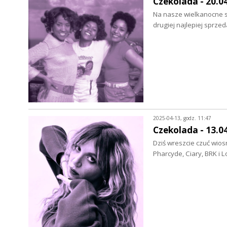
Czekolada - 20.0
Na nasze wielkanocne s
drugiej najlepiej sprze
2025-04-13, godz. 11:47
Czekolada - 13.0
Dziś wreszcie czuć wios
Pharcyde, Ciary, BRK i 