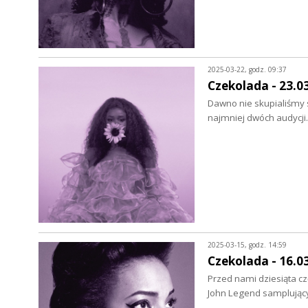
2025-03-22, godz. 09:37
Czekolada - 23.0
Dawno nie skupialiśmy s
najmniej dwóch audycji
2025-03-15, godz. 14:59
Czekolada - 16.0
Przed nami dziesiąta czę
John Legend samplujący