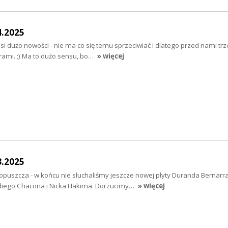
4.2025
i dużo nowości - nie ma co się temu sprzeciwiać i dlatego przed nami trz
rami. ;) Ma to dużo sensu, bo…
» więcej
3.2025
puszcza - w końcu nie słuchaliśmy jeszcze nowej płyty Duranda Bernarra
diego Chacona i Nicka Hakima. Dorzucimy…
» więcej