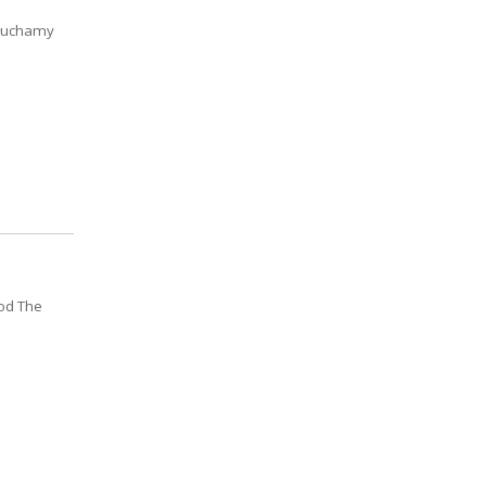
słuchamy
 od The