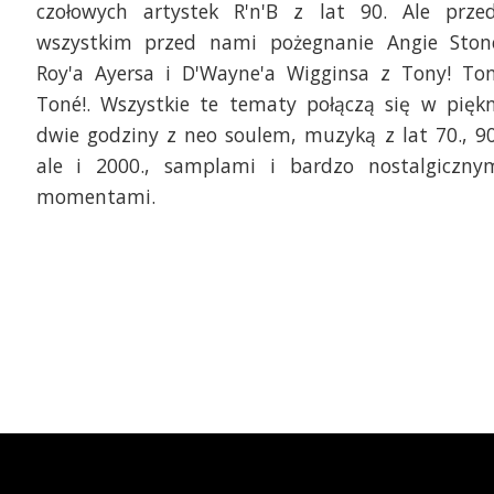
czołowych artystek R'n'B z lat 90. Ale prze
wszystkim przed nami pożegnanie Angie Ston
Roy'a Ayersa i D'Wayne'a Wigginsa z Tony! Ton
Toné!. Wszystkie te tematy połączą się w pięk
dwie godziny z neo soulem, muzyką z lat 70., 90
ale i 2000., samplami i bardzo nostalgiczny
momentami.