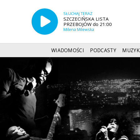
SŁUCHAJ TERAZ
SZCZECIŃSKA LISTA
PRZEBOJÓW do 21:00
Milena Milewska
WIADOMOŚCI
PODCASTY
MUZYK