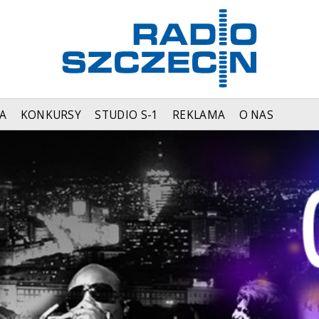
A
KONKURSY
STUDIO S-1
REKLAMA
O NAS