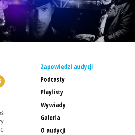
Zapowiedzi audycji
Podcasty
Playlisty
Wywiady
oś
Galeria
zy
O audycji
60