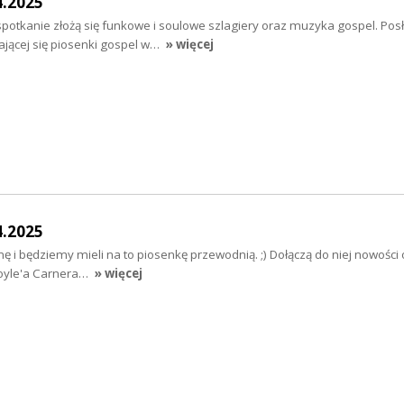
4.2025
potkanie złożą się funkowe i soulowe szlagiery oraz muzyka gospel. Po
dającej się piosenki gospel w…
» więcej
4.2025
nę i będziemy mieli na to piosenkę przewodnią. ;) Dołączą do niej nowości
Loyle'a Carnera…
» więcej