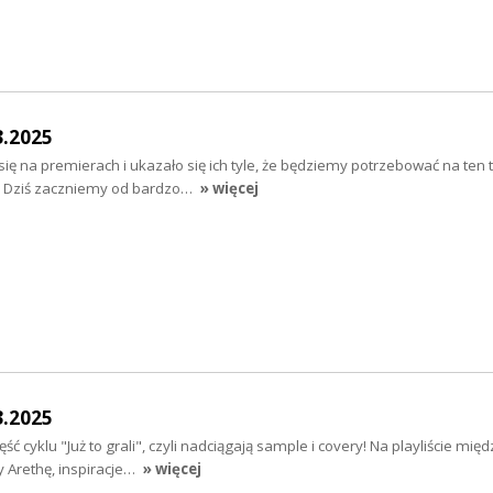
3.2025
ię na premierach i ukazało się ich tyle, że będziemy potrzebować na ten 
. Dziś zaczniemy od bardzo…
» więcej
3.2025
ść cyklu "Już to grali", czyli nadciągają sample i covery! Na playliście mię
 Arethę, inspiracje…
» więcej