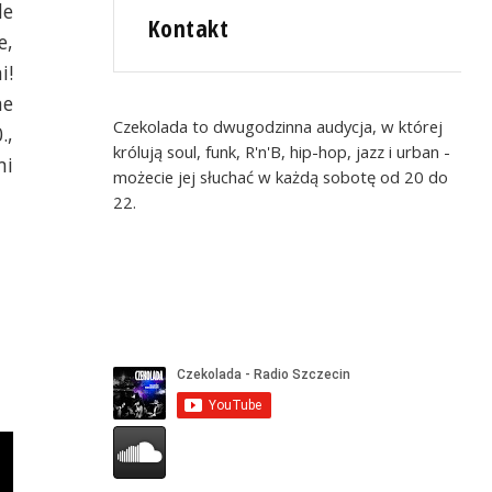
de
Kontakt
e,
i!
ne
Czekolada to dwugodzinna audycja, w której
.,
królują soul, funk, R'n'B, hip-hop, jazz i urban -
mi
możecie jej słuchać w każdą sobotę od 20 do
22.