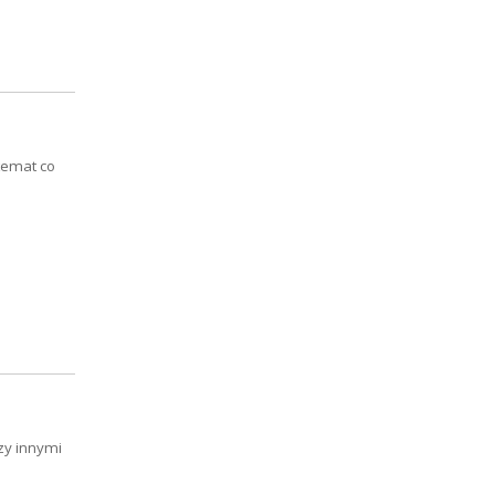
temat co
dzy innymi