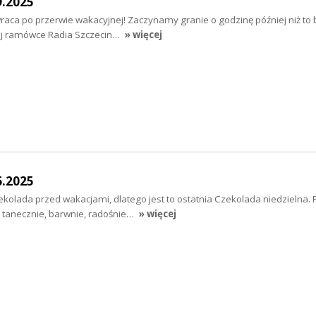
9.2025
aca po przerwie wakacyjnej! Zaczynamy granie o godzinę później niż to b
nej ramówce Radia Szczecin…
» więcej
6.2025
ekolada przed wakacjami, dlatego jest to ostatnia Czekolada niedzielna.
e tanecznie, barwnie, radośnie…
» więcej