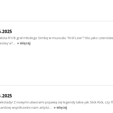
6.2025
ista R'n'B grał młodego Simbę w musicalu "Król Lew"? Kto jako czterolate
Presley'a?…
» więcej
5.2025
kolady! Z nowymi utworami pojawią się legendy takie jak Slick Rick, czy 
bardziej współcześni nam artyści…
» więcej