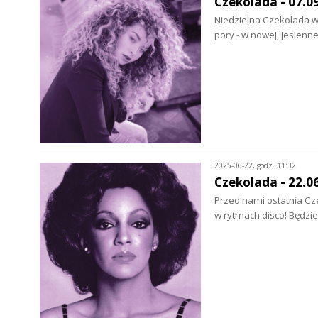
Czekolada - 07.0
Niedzielna Czekolada wr
pory - w nowej, jesien
2025-06-22, godz. 11:32
Czekolada - 22.0
Przed nami ostatnia Cz
w rytmach disco! Będzi