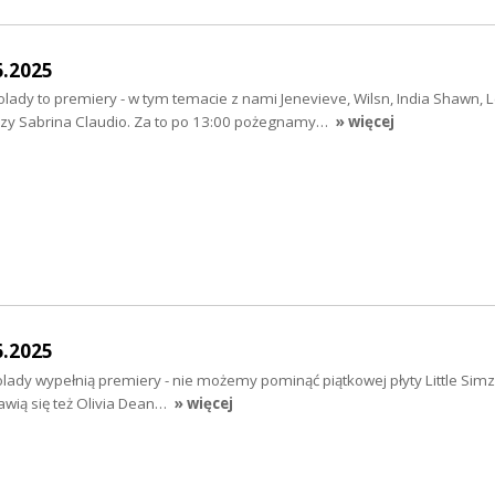
6.2025
ady to premiery - w tym temacie z nami Jenevieve, Wilsn, India Shawn, 
czy Sabrina Claudio. Za to po 13:00 pożegnamy…
» więcej
6.2025
ady wypełnią premiery - nie możemy pominąć piątkowej płyty Little Simz 
wią się też Olivia Dean…
» więcej