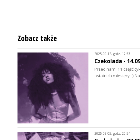
Zobacz także
2025-09-12, godz. 17:53
Czekolada - 14.0
Przed nami 11 część cyk
ostatnich miesięcy. :) N
2025-09-05, godz. 20:54