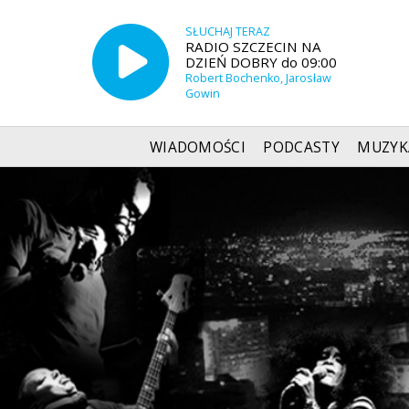
SŁUCHAJ TERAZ
RADIO SZCZECIN NA
DZIEŃ DOBRY do 09:00
Robert Bochenko, Jarosław
Gowin
WIADOMOŚCI
PODCASTY
MUZYK