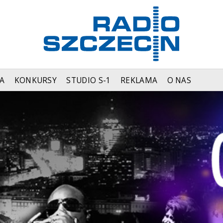
A
KONKURSY
STUDIO S-1
REKLAMA
O NAS