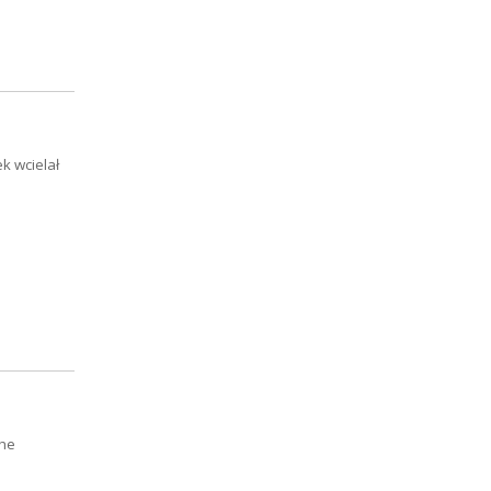
k wcielał
The