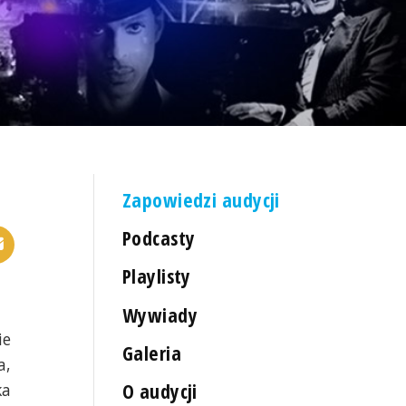
Zapowiedzi audycji
Podcasty
Playlisty
Wywiady
ie
Galeria
a,
O audycji
ka