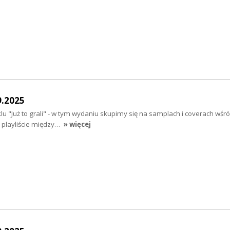
9.2025
lu "Już to grali" - w tym wydaniu skupimy się na samplach i coverach wśr
a playliście między…
» więcej