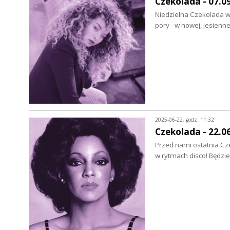
Czekolada - 07.0
Niedzielna Czekolada wr
pory - w nowej, jesien
2025-06-22, godz. 11:32
Czekolada - 22.0
Przed nami ostatnia Cz
w rytmach disco! Będzi