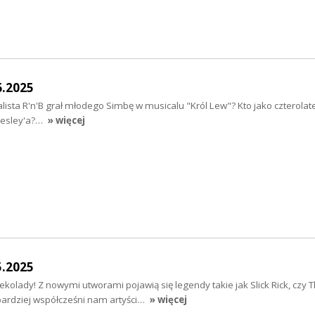
6.2025
ista R'n'B grał młodego Simbę w musicalu "Król Lew"? Kto jako czterolate
Presley'a?…
» więcej
5.2025
kolady! Z nowymi utworami pojawią się legendy takie jak Slick Rick, czy 
bardziej współcześni nam artyści…
» więcej