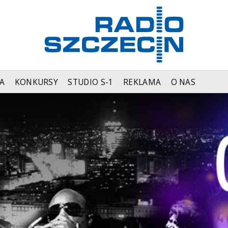
A
KONKURSY
STUDIO S-1
REKLAMA
O NAS