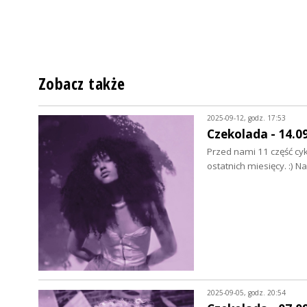
Zobacz także
2025-09-12, godz. 17:53
Czekolada - 14.0
Przed nami 11 część cyk
ostatnich miesięcy. :) N
2025-09-05, godz. 20:54