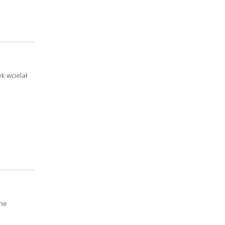
k wcielał
The