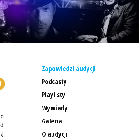
Zapowiedzi audycji
Podcasty
Playlisty
Wywiady
to
Galeria
od
O audycji
ją