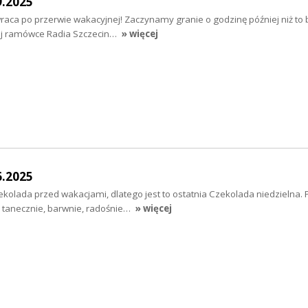
9.2025
aca po przerwie wakacyjnej! Zaczynamy granie o godzinę później niż to b
nej ramówce Radia Szczecin…
» więcej
6.2025
ekolada przed wakacjami, dlatego jest to ostatnia Czekolada niedzielna.
e tanecznie, barwnie, radośnie…
» więcej