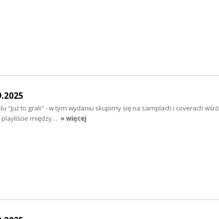
9.2025
lu "Już to grali" - w tym wydaniu skupimy się na samplach i coverach wśr
a playliście między…
» więcej