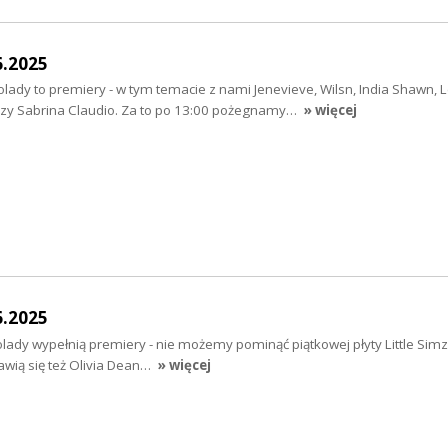
6.2025
ady to premiery - w tym temacie z nami Jenevieve, Wilsn, India Shawn, 
czy Sabrina Claudio. Za to po 13:00 pożegnamy…
» więcej
6.2025
ady wypełnią premiery - nie możemy pominąć piątkowej płyty Little Simz 
wią się też Olivia Dean…
» więcej