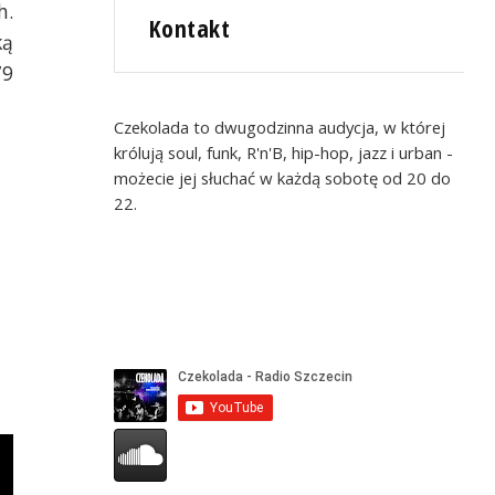
h.
Kontakt
ką
79
Czekolada to dwugodzinna audycja, w której
królują soul, funk, R'n'B, hip-hop, jazz i urban -
możecie jej słuchać w każdą sobotę od 20 do
22.