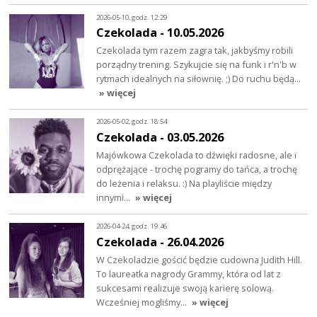
2026-05-10, godz. 12:29
Czekolada - 10.05.2026
Czekolada tym razem zagra tak, jakbyśmy robili
porządny trening. Szykujcie się na funk i r'n'b w
rytmach idealnych na siłownię. ;) Do ruchu będą…
» więcej
2026-05-02, godz. 18:54
Czekolada - 03.05.2026
Majówkowa Czekolada to dźwięki radosne, ale i
odprężające - trochę pogramy do tańca, a trochę
do leżenia i relaksu. :) Na playliście między
innymi…
» więcej
2026-04-24, godz. 19:46
Czekolada - 26.04.2026
W Czekoladzie gościć będzie cudowna Judith Hill.
To laureatka nagrody Grammy, która od lat z
sukcesami realizuje swoją karierę solową.
Wcześniej mogliśmy…
» więcej