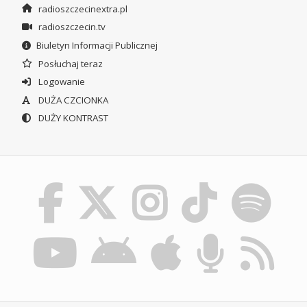
radioszczecinextra.pl
radioszczecin.tv
Biuletyn Informacji Publicznej
Posłuchaj teraz
Logowanie
DUŻA CZCIONKA
DUŻY KONTRAST