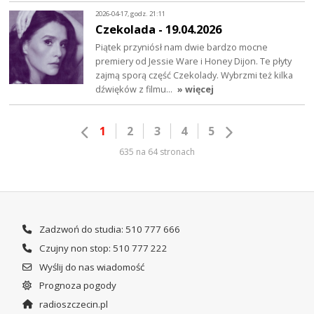
2026-04-17, godz. 21:11
Czekolada - 19.04.2026
Piątek przyniósł nam dwie bardzo mocne
premiery od Jessie Ware i Honey Dijon. Te płyty
zajmą sporą część Czekolady. Wybrzmi też kilka
dźwięków z filmu…
» więcej
1
2
3
4
5
635 na 64 stronach
Zadzwoń do studia: 510 777 666
Czujny non stop: 510 777 222
Wyślij do nas wiadomość
Prognoza pogody
radioszczecin.pl