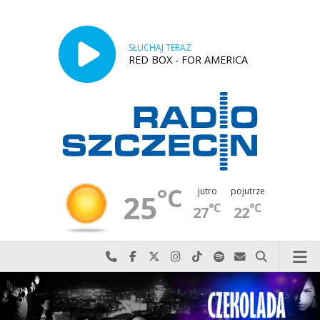
SŁUCHAJ TERAZ
RED BOX - FOR AMERICA
°C
jutro
pojutrze
25
°C
°C
27
22
Najlepiej po prostu do nas zadzwoń
Odwiedź nas na Facebook-u
Odwiedź nas na X
Odwiedź nas na Instagram-ie
Odwiedź nas na TikTok-u
Szukaj nas na Spotify
Wyślij do nas w
Szukaj