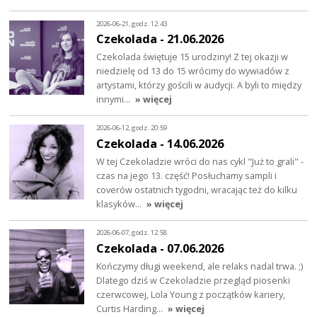
2026-06-21, godz. 12:43
Czekolada - 21.06.2026
Czekolada świętuje 15 urodziny! Z tej okazji w
niedzielę od 13 do 15 wrócimy do wywiadów z
artystami, którzy gościli w audycji. A byli to między
innymi…
» więcej
2026-06-12, godz. 20:59
Czekolada - 14.06.2026
W tej Czekoladzie wróci do nas cykl "Już to grali" -
czas na jego 13. część! Posłuchamy sampli i
coverów ostatnich tygodni, wracając też do kilku
klasyków…
» więcej
2026-06-07, godz. 12:58
Czekolada - 07.06.2026
Kończymy długi weekend, ale relaks nadal trwa. ;)
Dlatego dziś w Czekoladzie przegląd piosenki
czerwcowej, Lola Young z początków kariery,
Curtis Harding…
» więcej