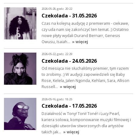
2026-05-28, godz. 20:22
Czekolada - 31.05.2026
Czas na kolejną audycję z premierami - ciekawe,
czy uda nam się zakończyć ten temat. ;) Ostatnio
nowe płyty wydali Durand Bernarr, Genesis
Owusu, Isaiah…
» więcej
2026-05-22, godz. 22:29
Czekolada - 24.05.2026
Od miesiąca nie słuchaliśmy premier, tym razem
to zrobimy. ;) W audycji zapowiedzieli się Baby
Rose, Kelela, Jalen Ngonda, Kehlani, Sara, Allison
Russell…
» więcej
2026-05-16, godz. 18:25
Czekolada - 17.05.2026
Działalność w Tony! Toni! Toné! i Lucy Pearl,
kariera solowa, komponowanie muzyki filmowej i
dziesiątki utworów stworzonych dla artystów
takich jak…
» więcej