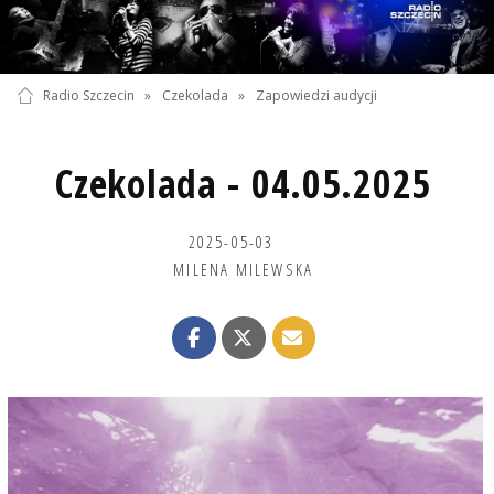
Radio Szczecin
»
Czekolada
»
Zapowiedzi audycji
Czekolada - 04.05.2025
2025-05-03
MILENA MILEWSKA