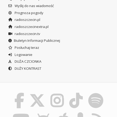
Wyślij do nas wiadomość
Prognoza pogody
radioszczecin.pl
radioszczecinextra.pl
radioszczecin.tv
Biuletyn Informacji Publicznej
Posłuchaj teraz
Logowanie
DUŻA CZCIONKA
DUŻY KONTRAST