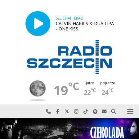
SŁUCHAJ TERAZ
CALVIN HARRIS & DUA LIPA
- ONE KISS
°C
jutro
pojutrze
19
°C
°C
22
24
Najlepiej po prostu do nas zadzwoń
Odwiedź nas na Facebook-u
Odwiedź nas na X
Odwiedź nas na Instagram-ie
Odwiedź nas na TikTok-u
Szukaj nas na Spotify
Wyślij do nas w
Szukaj