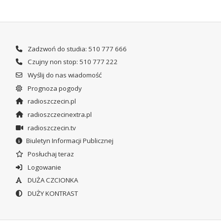
Zadzwoń do studia: 510 777 666
Czujny non stop: 510 777 222
Wyślij do nas wiadomość
Prognoza pogody
radioszczecin.pl
radioszczecinextra.pl
radioszczecin.tv
Biuletyn Informacji Publicznej
Posłuchaj teraz
Logowanie
DUŻA CZCIONKA
DUŻY KONTRAST