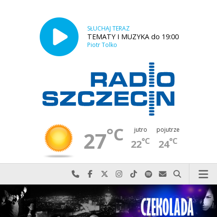
SŁUCHAJ TERAZ
TEMATY I MUZYKA do 19:00
Piotr Tolko
°C
jutro
pojutrze
27
°C
°C
22
24
Najlepiej po prostu do nas zadzwoń
Odwiedź nas na Facebook-u
Odwiedź nas na X
Odwiedź nas na Instagram-ie
Odwiedź nas na TikTok-u
Szukaj nas na Spotify
Wyślij do nas w
Szukaj