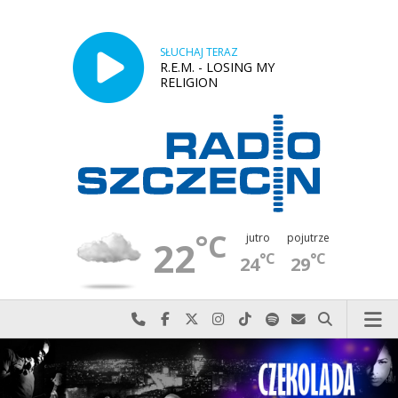
SŁUCHAJ TERAZ
R.E.M. - LOSING MY
RELIGION
°C
jutro
pojutrze
22
°C
°C
24
29
Najlepiej po prostu do nas zadzwoń
Odwiedź nas na Facebook-u
Odwiedź nas na X
Odwiedź nas na Instagram-ie
Odwiedź nas na TikTok-u
Szukaj nas na Spotify
Wyślij do nas w
Szukaj