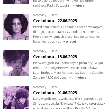
niż to było do tej pory - w nowej, jesiennej
ramówce Radia Szczecin…
» więcej
2025-06-22, godz. 11:32
Czekolada - 22.06.2025
Przed nami ostatnia Czekolada przed wakacjami,
dlatego jest to ostatnia Czekolada niedzielna.
Pogra nam w rytmach disco! Będzie tanecznie,
barwnie, radośnie…
» więcej
2025-06-14, godz. 12:45
Czekolada - 15.06.2025
Pierwsza godzina Czekolady to premiery - w tym
temacie z nami Jenevieve, Wilsn, India Shawn,
Leon Bridges, Mark Ronson, czy Sabrina Claudio.
Za to po 13:00 pożegnamy…
» więcej
2025-05-31, godz. 16:56
Czekolada - 01.06.2025
Który współczesny wokalista R'n'B grał młodego
Simbę w musicalu "Król Lew"? Kto jako czterolatek
wcielał się na scenie w Elvisa Presley'a?…
»