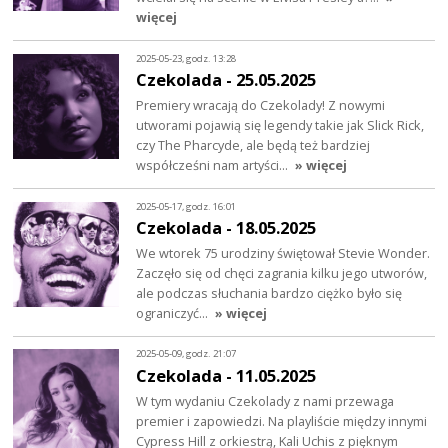
więcej
2025-05-23, godz. 13:28
Czekolada - 25.05.2025
Premiery wracają do Czekolady! Z nowymi
utworami pojawią się legendy takie jak Slick Rick,
czy The Pharcyde, ale będą też bardziej
współcześni nam artyści…
» więcej
2025-05-17, godz. 16:01
Czekolada - 18.05.2025
We wtorek 75 urodziny świętował Stevie Wonder.
Zaczęło się od chęci zagrania kilku jego utworów,
ale podczas słuchania bardzo ciężko było się
ograniczyć…
» więcej
2025-05-09, godz. 21:07
Czekolada - 11.05.2025
W tym wydaniu Czekolady z nami przewaga
premier i zapowiedzi. Na playliście między innymi
Cypress Hill z orkiestrą, Kali Uchis z pięknym