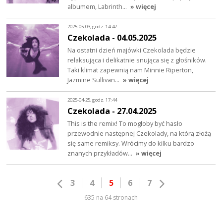
albumem, Labrinth…
» więcej
2025-05-03, godz. 14:47
Czekolada - 04.05.2025
Na ostatni dzień majówki Czekolada będzie
relaksująca i delikatnie snująca się z głośników.
Taki klimat zapewnią nam Minnie Riperton,
Jazmine Sullivan…
» więcej
2025-04-25, godz. 17:44
Czekolada - 27.04.2025
This is the remix! To mogłoby być hasło
przewodnie następnej Czekolady, na którą złożą
się same remiksy. Wrócimy do kilku bardzo
znanych przykładów…
» więcej
3
4
5
6
7
635 na 64 stronach