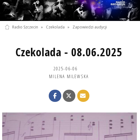
Radio Szczecin
»
Czekolada
»
Zapowiedzi audycji
Czekolada - 08.06.2025
2025-06-06
MILENA MILEWSKA