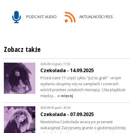
PODCAST AUDIO
AKTUALNOŚCI RSS
Zobacz także
2025-09-12, godz. 17:53
Czekolada - 14.09.2025
Przed nami 11 część cyklu "Już to grali" - w tym
wydaniu skupimy się na samplach i coverach
wśród premier ostatnich miesięcy. :) Na playliście
między…
» więcej
2025-09-05, godz. 20:54
Czekolada - 07.09.2025
Niedzielna Czekolada wraca po przerwie
wakacyjnej! Zaczynamy granie o godzinę później