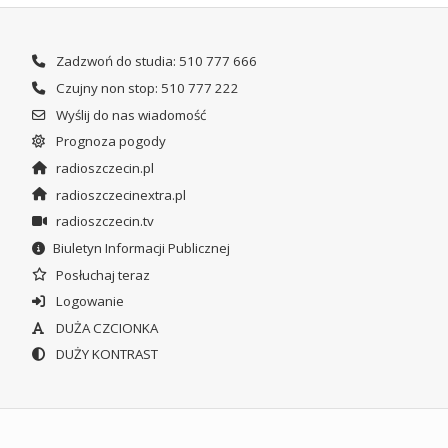
Zadzwoń do studia: 510 777 666
Czujny non stop: 510 777 222
Wyślij do nas wiadomość
Prognoza pogody
radioszczecin.pl
radioszczecinextra.pl
radioszczecin.tv
Biuletyn Informacji Publicznej
Posłuchaj teraz
Logowanie
DUŻA CZCIONKA
DUŻY KONTRAST