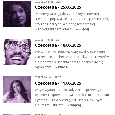
2025-05-23, godz. 13:28
Czekolada - 25.05.2025
Premiery wracają do Czekolady! Z nowymi
utworami pojawią się legendy takie jak Slick Rick,
czy The Pharcyde, ale będą też bardziej
współcześni nam artyści…
» więcej
2025-05-17, godz. 16:01
Czekolada - 18.05.2025
We wtorek 75 urodziny świętował Stevie Wonder.
Zaczęło się od chęci zagrania kilku jego utworów,
ale podczas słuchania bardzo ciężko było się
ograniczyć…
» więcej
2025-05-09, godz. 21:07
Czekolada - 11.05.2025
W tym wydaniu Czekolady z nami przewaga
premier i zapowiedzi. Na playliście między innymi
Cypress Hill z orkiestrą, Kali Uchis z pięknym
albumem, Labrinth…
» więcej