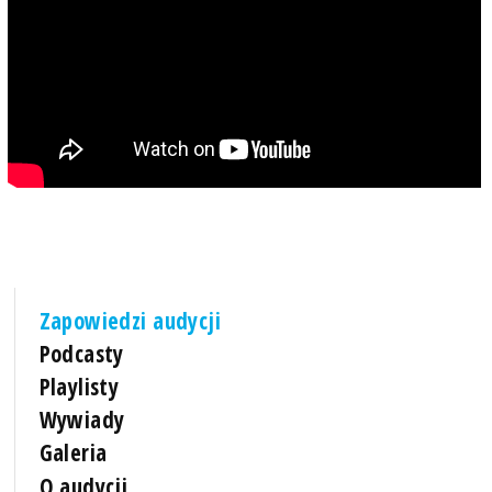
Zapowiedzi audycji
Podcasty
Playlisty
Wywiady
Galeria
O audycji