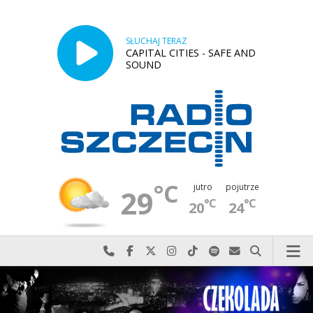
SŁUCHAJ TERAZ
CAPITAL CITIES - SAFE AND
SOUND
°C
jutro
pojutrze
29
°C
°C
20
24
Najlepiej po prostu do nas zadzwoń
Odwiedź nas na Facebook-u
Odwiedź nas na X
Odwiedź nas na Instagram-ie
Odwiedź nas na TikTok-u
Szukaj nas na Spotify
Wyślij do nas w
Szukaj