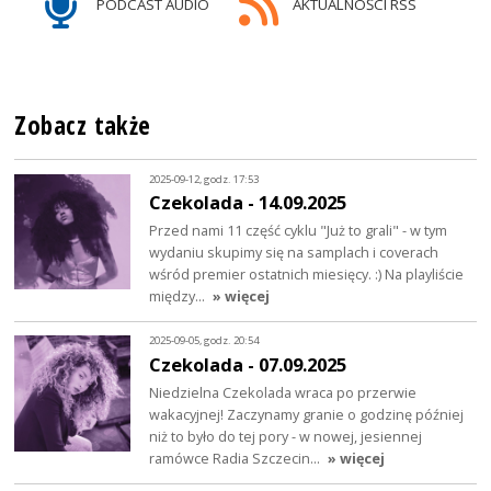
PODCAST AUDIO
AKTUALNOŚCI RSS
Zobacz także
2025-09-12, godz. 17:53
Czekolada - 14.09.2025
Przed nami 11 część cyklu "Już to grali" - w tym
wydaniu skupimy się na samplach i coverach
wśród premier ostatnich miesięcy. :) Na playliście
między…
» więcej
2025-09-05, godz. 20:54
Czekolada - 07.09.2025
Niedzielna Czekolada wraca po przerwie
wakacyjnej! Zaczynamy granie o godzinę później
niż to było do tej pory - w nowej, jesiennej
ramówce Radia Szczecin…
» więcej