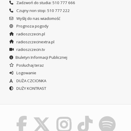
Zadzwoń do studia: 510 777 666
Czujny non stop: 510 777 222
Wyślij do nas wiadomość
Prognoza pogody
radioszczecin.pl
radioszczecinextra.pl
radioszczecin.tv
Biuletyn Informacji Publicznej
Posłuchaj teraz
Logowanie
DUŻA CZCIONKA
DUŻY KONTRAST