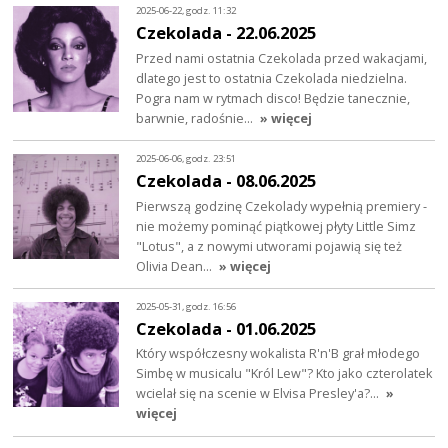
2025-06-22, godz. 11:32
Czekolada - 22.06.2025
Przed nami ostatnia Czekolada przed wakacjami,
dlatego jest to ostatnia Czekolada niedzielna.
Pogra nam w rytmach disco! Będzie tanecznie,
barwnie, radośnie…
» więcej
2025-06-06, godz. 23:51
Czekolada - 08.06.2025
Pierwszą godzinę Czekolady wypełnią premiery -
nie możemy pominąć piątkowej płyty Little Simz
"Lotus", a z nowymi utworami pojawią się też
Olivia Dean…
» więcej
2025-05-31, godz. 16:56
Czekolada - 01.06.2025
Który współczesny wokalista R'n'B grał młodego
Simbę w musicalu "Król Lew"? Kto jako czterolatek
wcielał się na scenie w Elvisa Presley'a?…
»
więcej