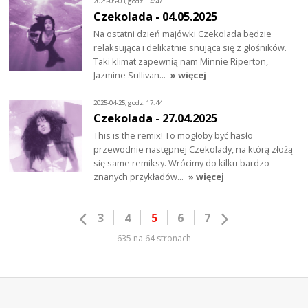
2025-05-03, godz. 14:47
Czekolada - 04.05.2025
Na ostatni dzień majówki Czekolada będzie
relaksująca i delikatnie snująca się z głośników.
Taki klimat zapewnią nam Minnie Riperton,
Jazmine Sullivan…
» więcej
2025-04-25, godz. 17:44
Czekolada - 27.04.2025
This is the remix! To mogłoby być hasło
przewodnie następnej Czekolady, na którą złożą
się same remiksy. Wrócimy do kilku bardzo
znanych przykładów…
» więcej
3
4
5
6
7
635 na 64 stronach