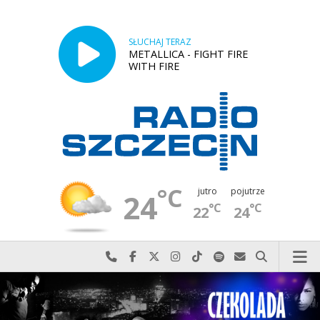
SŁUCHAJ TERAZ
METALLICA - FIGHT FIRE
WITH FIRE
°C
jutro
pojutrze
24
°C
°C
22
24
Najlepiej po prostu do nas zadzwoń
Odwiedź nas na Facebook-u
Odwiedź nas na X
Odwiedź nas na Instagram-ie
Odwiedź nas na TikTok-u
Szukaj nas na Spotify
Wyślij do nas w
Szukaj