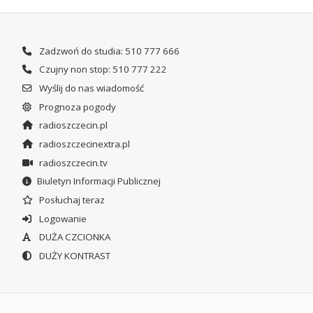
Zadzwoń do studia: 510 777 666
Czujny non stop: 510 777 222
Wyślij do nas wiadomość
Prognoza pogody
radioszczecin.pl
radioszczecinextra.pl
radioszczecin.tv
Biuletyn Informacji Publicznej
Posłuchaj teraz
Logowanie
DUŻA CZCIONKA
DUŻY KONTRAST